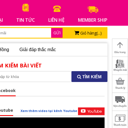
ẠI
TIN TỨC
LIÊN HỆ
MEMBER SHIP
GỬI
Giỏ hàng(
...
)
Hồng
Giải đáp thắc mắc
M KIẾM BÀI VIẾT
TÌM KIẾM
acebook
outube
Xem thêm video tại kênh Youtube