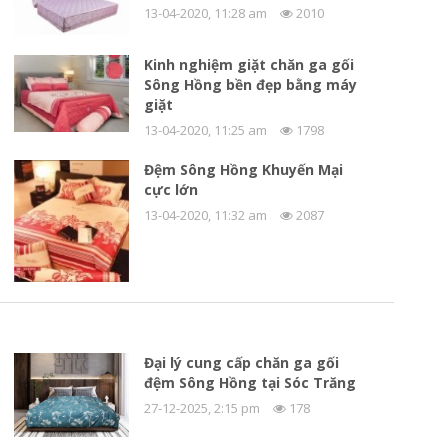
13-04-2020, 11:28 am
2010
Kinh nghiệm giặt chăn ga gối
Sông Hồng bền đẹp bằng máy
giặt
13-04-2020, 11:25 am
1798
Đệm Sông Hồng Khuyến Mại
cực lớn
13-04-2020, 11:32 am
2087
Đại lý cung cấp chăn ga gối
đệm Sông Hồng tại Sóc Trăng
27-12-2025, 2:15 pm
178