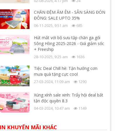
02-08-2026, 4:17 pm
24
CHĂN ĐỆM ẤM ÊM - SẴN SÀNG ĐÓN
ĐÔNG: SALE UPTO 35%
06-11-2025, 9:51 am
685
Hút mắt với bộ sưu tập chăn ga gối
Sông Hồng 2025-2026 - Giá giảm sốc
+ Freeship
28-10-2025, 9:25 am
1636
Tiệc Deal Chill hè: Tận hưởng cơn
mưa quà tặng cực cool
27-03-2024, 11:09 am
1290
Xúng xính sale xinh: Trẩy hội deal bất
tận độc quyền 8.3
04-03-2024, 10:47 am
1149
IN KHUYẾN MÃI KHÁC