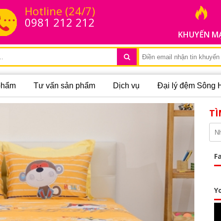
Hotline (24/7)
0981 212 212
KHUYẾN M
 phẩm
Tư vấn sản phẩm
Dịch vụ
Đại lý đệm Sông 
TÌ
F
Y