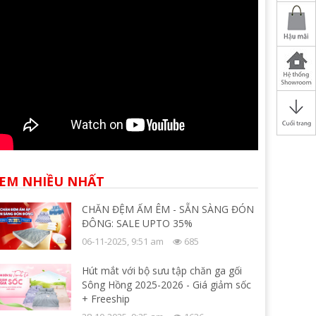
EM NHIỀU NHẤT
CHĂN ĐỆM ẤM ÊM - SẴN SÀNG ĐÓN
ĐÔNG: SALE UPTO 35%
06-11-2025, 9:51 am
685
Hút mắt với bộ sưu tập chăn ga gối
Sông Hồng 2025-2026 - Giá giảm sốc
+ Freeship