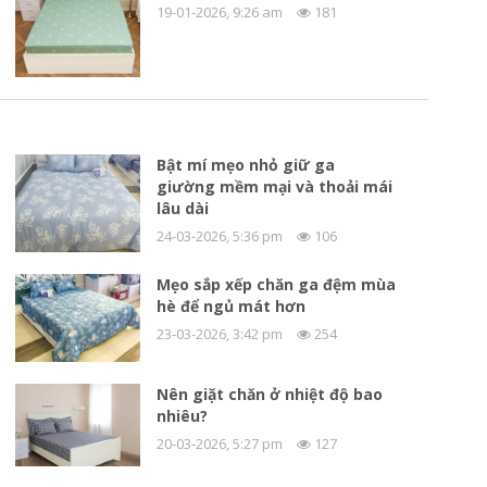
19-01-2026, 9:26 am
181
Bật mí mẹo nhỏ giữ ga
giường mềm mại và thoải mái
lâu dài
24-03-2026, 5:36 pm
106
Mẹo sắp xếp chăn ga đệm mùa
hè để ngủ mát hơn
23-03-2026, 3:42 pm
254
Nên giặt chăn ở nhiệt độ bao
nhiêu?
20-03-2026, 5:27 pm
127