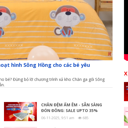
hoạt hình Sông Hồng cho các bé yêu
X
o bé? Đừng bỏ lỡ chương trình xả kho Chăn ga gối Sông
ẫn.
CHĂN ĐỆM ẤM ÊM - SẴN SÀNG
ĐÓN ĐÔNG: SALE UPTO 35%
06-11-2025, 9:51 am
685