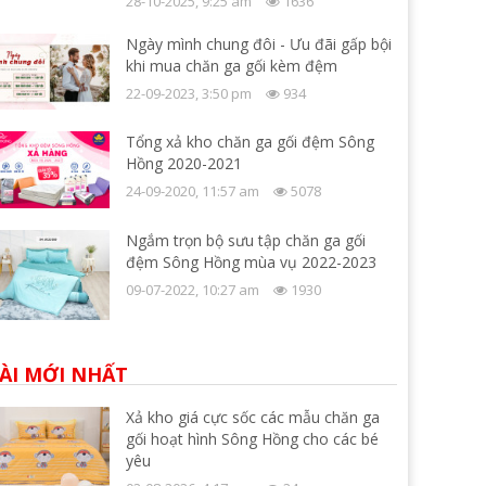
28-10-2025, 9:25 am
1636
Ngày mình chung đôi - Ưu đãi gấp bội
khi mua chăn ga gối kèm đệm
22-09-2023, 3:50 pm
934
Tổng xả kho chăn ga gối đệm Sông
Hồng 2020-2021
24-09-2020, 11:57 am
5078
Ngắm trọn bộ sưu tập chăn ga gối
đệm Sông Hồng mùa vụ 2022-2023
09-07-2022, 10:27 am
1930
ÀI MỚI NHẤT
Xả kho giá cực sốc các mẫu chăn ga
gối hoạt hình Sông Hồng cho các bé
yêu