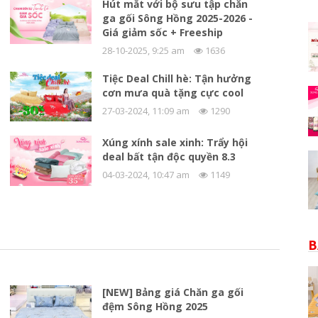
Hút mắt với bộ sưu tập chăn
ga gối Sông Hồng 2025-2026 -
Giá giảm sốc + Freeship
28-10-2025, 9:25 am
1636
Tiệc Deal Chill hè: Tận hưởng
cơn mưa quà tặng cực cool
27-03-2024, 11:09 am
1290
Xúng xính sale xinh: Trẩy hội
deal bất tận độc quyền 8.3
04-03-2024, 10:47 am
1149
B
[NEW] Bảng giá Chăn ga gối
đệm Sông Hồng 2025