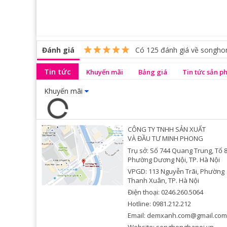
Đánh giá
Có
125
đánh giá về songho
Tin tức
Khuyến mãi
Bảng giá
Tin tức sản 
Khuyến mãi
CÔNG TY TNHH SẢN XUẤT
VÀ ĐẦU TƯ MINH PHONG
Trụ sở: Số 744 Quang Trung, Tổ 8
Phường Dương Nội, TP. Hà Nội
VPGD: 113 Nguyễn Trãi, Phường
Thanh Xuân, TP. Hà Nội
Điện thoại: 0246.260.5064
Hotline: 0981.212.212
Email: demxanh.com@gmail.com