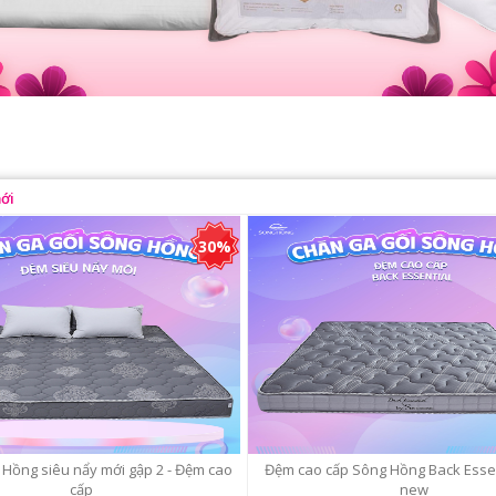
ới
30%
Hồng siêu nẩy mới gập 2 - Đệm cao
Đệm cao cấp Sông Hồng Back Essen
cấp
new