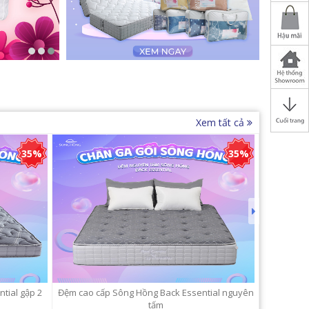
Xem tất cả
35%
35%
tial gập 2
Đệm cao cấp Sông Hồng Back Essential nguyên
Ruột
tấm