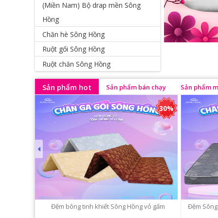
(Miền Nam) Bộ drap mền Sông
Hồng
Chăn hè Sông Hồng
Ruột gối Sông Hồng
Ruột chăn Sông Hồng
Sản phẩm hot
Sản phẩm bán chạy
Sản phẩm m
10%
30%
i dày
Đệm bông tinh khiết Sông Hồng vỏ gấm
Đệm Sông 