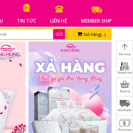
ẠI
TIN TỨC
LIÊN HỆ
MEMBER SHIP
GỬI
Giỏ hàng(
...
)