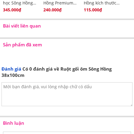
học Sông Hồng
Hồng Premium
Hồng kích thước
Organic
Comfy cao cấp
45x65cm
345.000₫
240.000₫
115.000₫
Bài viết liên quan
Sản phẩm đã xem
Đánh giá
Có
0
đánh giá về Ruột gối ôm Sông Hồng
38x100cm
Bình luận