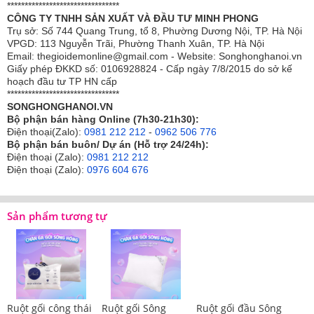
********************************
CÔNG TY TNHH SẢN XUẤT VÀ ĐẦU TƯ MINH PHONG
Trụ sở: Số 744 Quang Trung, tổ 8, Phường Dương Nội, TP. Hà Nội
VPGD: 113 Nguyễn Trãi, Phường Thanh Xuân, TP. Hà Nội
Email: thegioidemonline@gmail.com - Website: Songhonghanoi.vn
Giấy phép ĐKKD số: 0106928824 - Cấp ngày 7/8/2015 do sở kế
hoạch đầu tư TP HN cấp
********************************
SONGHONGHANOI.VN
Bộ phận bán hàng Online (7h30-21h30):
Điện thoại(Zalo):
0981 212 212
-
0962 506 776
Bộ phận bán buôn/ Dự án (Hỗ trợ 24/24h):
Điện thoại (Zalo):
0981 212 212
Điện thoại (Zalo):
0976 604 676
Sản phẩm tương tự
Ruột gối công thái
Ruột gối Sông
Ruột gối đầu Sông