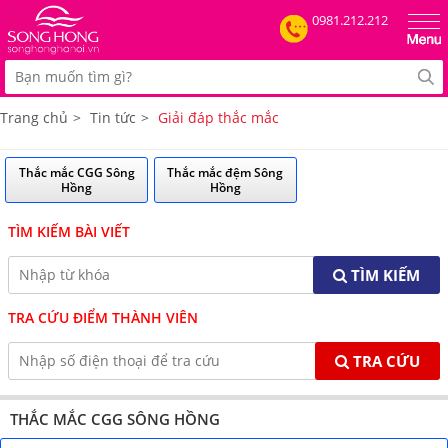
0981.212.212
Trang chủ
>
Tin tức
>
Giải đáp thắc mắc
Thắc mắc CGG Sông
Thắc mắc đệm Sông
Hồng
Hồng
TÌM KIẾM BÀI VIẾT
TÌM KIẾM
TRA CỨU ĐIỂM THÀNH VIÊN
TRA CỨU
THẮC MẮC CGG SÔNG HỒNG