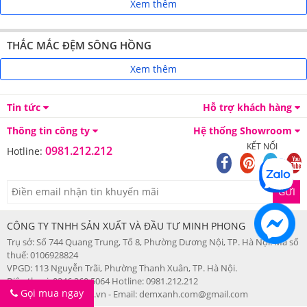
Xem thêm
THẮC MẮC ĐỆM SÔNG HỒNG
Xem thêm
Tin tức
Hỗ trợ khách hàng
Thông tin công ty
Hệ thống Showroom
KẾT NỐI
0981.212.212
Hotline:
GỬI
CÔNG TY TNHH SẢN XUẤT VÀ ĐẦU TƯ MINH PHONG
Trụ sở: Số 744 Quang Trung, Tổ 8, Phường Dương Nội, TP. Hà Nội. Mã số
thuế: 0106928824
VPGD: 113 Nguyễn Trãi, Phường Thanh Xuân, TP. Hà Nội.
Điện thoại: 0246.260.5064 Hotline: 0981.212.212
Gọi mua ngay
Web: songhonghanoi.vn - Email: demxanh.com@gmail.com