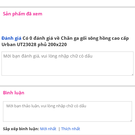
Vải bền chắc, dày dặn, không bị xù lông, co nhăn
Sản phẩm đã xem
hay bai dão trong quá trình sử dụng.
Tông màu nhã nhặn với họa tiết tinh tế rất dễ phối
sắp đặt trong nhiều phong cách phòng ngủ khác
Đánh giá
Có
0
đánh giá về Chăn ga gối sông hồng cao cấp
nhau.
Urban UT23028 phủ 200x220
Thiết kế đa dạng kích thước 160x200cm,
180x200cm, 200x220cm phù hợp với nhiều cỡ
giường khác nhau của mỗi gia đình.
Bình luận
Sắp xếp bình luận:
Mới nhất
|
Thích nhất