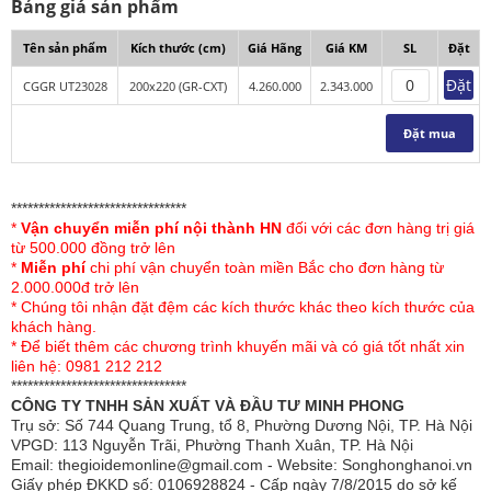
Bảng giá sản phẩm
Tên sản phẩm
Kích thước (cm)
Giá Hãng
Giá KM
SL
Đặt
Đặt
CGGR UT23028
200x220 (GR-CXT)
4.260.000
2.343.000
Đặt mua
********************************
Chăn ga gối Sông Hồng Urban UT23028 thuộc bộ sưu
*
Vận chuyển miễn phí nội thành HN
đối với các đơn hàng trị giá
tập Chăn ga gối Sông Hồng mới nhất 2023-2024. Sản
từ 500.000 đồng trở lên
phẩm được Sông Hồng thiết kế các với gam màu được
*
Miễn phí
chi phí vận chuyển toàn miền Bắc cho đơn hàng từ
2.000.000đ trở lên
kết hợp hài hòa, đặc biệt phần họa tiết tạo điểm nhấn cho
* Chúng tôi nhận đặt đệm các kích thước khác theo kích thước của
sản phẩm được thêu rất tỉ mỉ, tinh xảo. Sự kết hợp hài
khách hàng.
hòa giữa các tông màu sang trọng tạo nên bộ sản phẩm
* Để biết thêm các chương trình khuyến mãi và có giá tốt nhất xin
liên hệ: 0981 212 212
chăn ga gối mang vẻ đẹp sang trọng, tinh tế, phù hợp với
********************************
mọi lứa tuổi.
CÔNG TY TNHH SẢN XUẤT VÀ ĐẦU TƯ MINH PHONG
Trụ sở: Số 744 Quang Trung, tổ 8, Phường Dương Nội, TP. Hà Nội
Đặc điểm của chăn
ga gối Sông Hồng cao cấp
VPGD: 113 Nguyễn Trãi, Phường Thanh Xuân, TP. Hà Nội
Urban UT23028
Email: thegioidemonline@gmail.com - Website: Songhonghanoi.vn
Giấy phép ĐKKD số: 0106928824 - Cấp ngày 7/8/2015 do sở kế