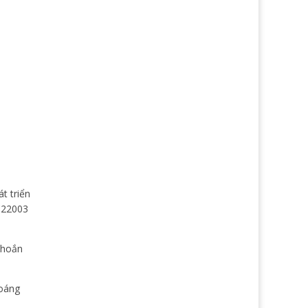
t triển
C22003
khoắn
hoáng