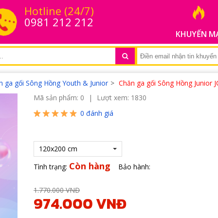
Hotline (24/7)
0981 212 212
KHUYẾN M
n ga gối Sông Hồng Youth & Junior
>
Chăn ga gối Sông Hồng Junior 
Mã sản phẩm: 0
|
Lượt xem: 1830
0
đánh giá
120x200 cm
Còn hàng
Tình trạng:
Bảo hành:
1.770.000 VNĐ
974.000 VNĐ