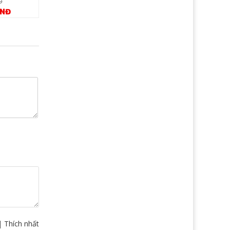
Đ
2.070.000 VNĐ
2.070.000 V
VNĐ
1.346.000 VNĐ
1.346.000 
ử dụng.
|
Thích nhất