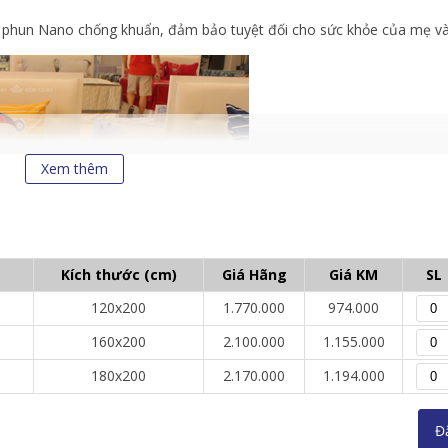
 phun Nano chống khuẩn, đảm bảo tuyệt đối cho sức khỏe của mẹ và 
Xem thêm
Kích thước (cm)
Giá Hãng
Giá KM
SL
120x200
1.770.000
974.000
160x200
2.100.000
1.155.000
180x200
2.170.000
1.194.000
Đ