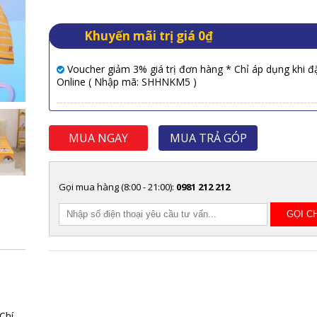
Khuyến mãi trị giá 0₫
Voucher giảm 3% giá trị đơn hàng * Chỉ áp dụng khi đ
Online ( Nhập mã: SHHNKM5 )
MUA NGAY
MUA TRẢ GÓP
Gọi mua hàng (8:00 - 21:00):
0981 212 212
Chí