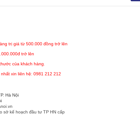
ng Junior JC22003
iện dụng thích hợp sử dụng suốt 4 mùa trong năm.
khách hàng
àng trị giá từ 500.000 đồng trở lên
.000.000đ trở lên
 thước của khách hàng.
JC22003:
 nhất xin liên hệ: 0981 212 212
P. Hà Nội
i
180 x 200 (cm)
noi.vn
o sở kế hoạch đầu tư TP HN cấp
cm)
02 cái - 47x67(cm)
01 cái -