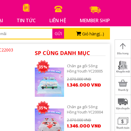
ẠI
TIN TỨC
LIÊN HỆ
MEMBER SHIP
GỬI
Giỏ hàng(
...
)
JC22003
SP CÙNG DANH MỤC
Chăn ga gối Sông
35%
Hồng Youth YC20005
2.070.000 VNĐ
1.346.000 VNĐ
Chăn ga gối Sông
35%
Hồng Youth YC20004
2.070.000 VNĐ
1.346.000 VNĐ