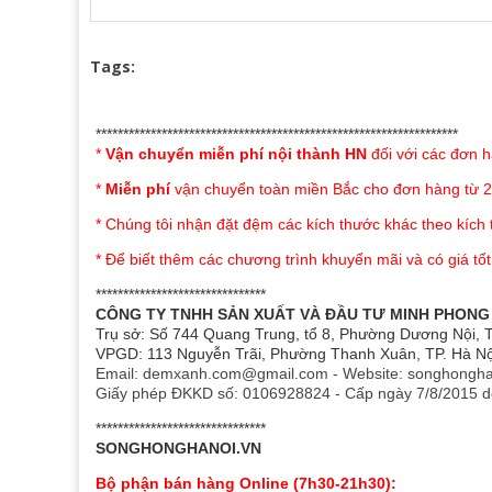
Tags:
Toàn cảnh hình ảnh thực tế bộ chăn ga gối Sông Hồ
Chăn ga có độ thoáng mát cao cùng khóa kéo t
******************************************************************
Kích thước đa dạng, đáp ứng mọi nhu cầu của 
*
Vận chuyển miễn phí nội thành HN
đối với các đơn h
*
Miễn phí
vận chuyển toàn miền Bắc cho đơn hàng từ 2
* Chúng tôi nhận đặt đệm các kích thước khác theo kích
Kết cấu sản phẩm chăn ga gối Sông Hồng Junior 
* Để biết thêm các chương trình khuyến mãi và có giá tốt
KẾT CẤU BỘ GA CHUN (GA BỌC) - VẢI COTTON
*******************************
CÔNG TY TNHH SẢN XUẤT VÀ ĐẦU TƯ MINH PHONG
Trụ sở: Số 744 Quang Trung, tổ 8, Phường Dương Nội, T
Kết cấu / Kích
VPGD: 113 Nguyễn Trãi, Phường Thanh Xuân, TP. Hà Nộ
120x200 (cm)
160 x 200 (cm)
thước
Email: demxanh.com@gmail.com - Website: songhongha
Giấy phép ĐKKD số: 0106928824 - Cấp ngày 7/8/2015 d
*******************************
Vỏ gối đơn
01 cái - 47x67(cm)
02 cái - 47x67(
SONGHONGHANOI.VN
Bộ phận bán hàng Online (7h30-21h30):
01 cái -
01 cái -