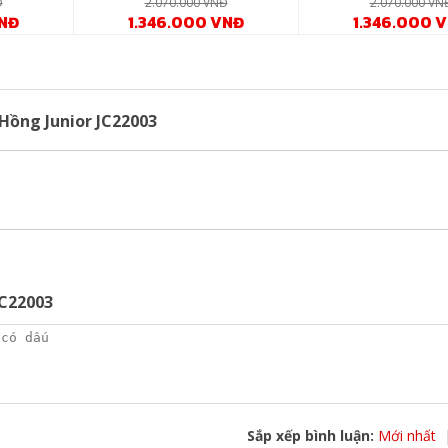
Đ
2.070.000 VNĐ
2.070.000 VN
VNĐ
1.346.000 VNĐ
1.346.000 
nh vật và mùi hôi phát sinh, phù hợp với cả cơ địa nhạy cảm.
ồng đều, bền chắc kéo dài tuổi thọ chăn cùng tính tiện dụng cao.
cao bảo đảm màu sắc bộ chăn ga gối luôn tươi mới suốt quá trình s
Hồng Junior JC22003
àng giặt sạch, không xù lông hay phai màu sau khi giặt.
JC22003
Sắp xếp bình luận:
Mới nhất