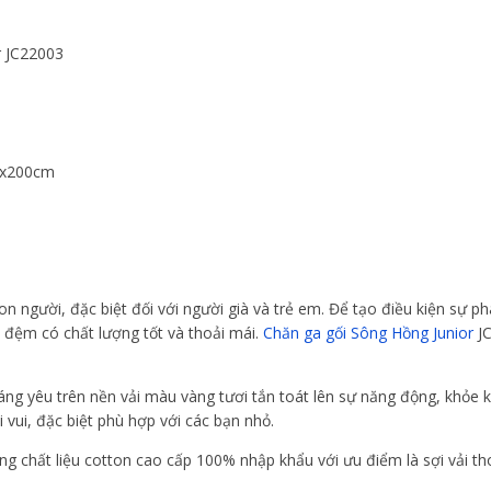
r JC22003
0x200cm
on người, đặc biệt đối với người già và trẻ em. Để tạo điều kiện sự phá
i đệm có chất lượng tốt và thoải mái.
Chăn ga gối Sông Hồng Junior
J
đáng yêu trên nền vải màu vàng tươi tắn toát lên sự năng động, khỏe 
ui, đặc biệt phù hợp với các bạn nhỏ.
g chất liệu cotton cao cấp 100% nhập khẩu với ưu điểm là sợi vải t