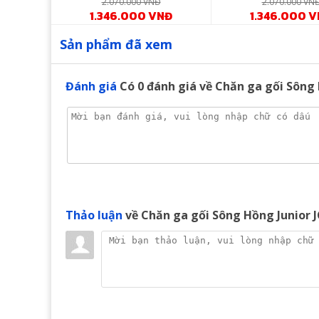
Đ
2.070.000 VNĐ
2.070.000 VN
NĐ
1.346.000 VNĐ
1.346.000 
Khả năng kháng khuẩn cao chống nấm mốc, vi si
Sản phẩm đã xem
Phong cách dễ thương, đa dạng với đường may đ
Công nghệ nhuộm màu hiện đại theo tiêu chuẩn 
Đánh giá
Có
0
đánh giá về Chăn ga gối Sông 
Sản phẩm chăn ga gối Sông Hồng Junior rất dễ d
Thảo luận
về Chăn ga gối Sông Hồng Junior 