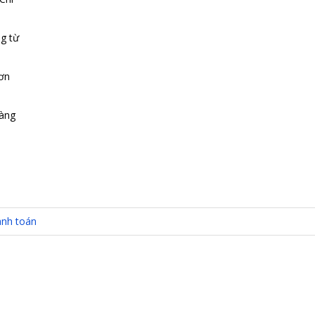
g từ
đơn
hàng
nh toán