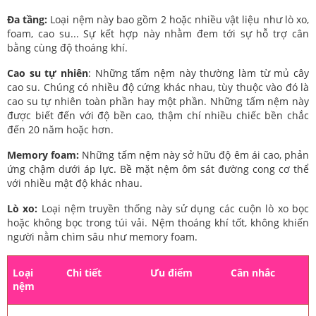
Đa tầng:
Loại nệm này bao gồm 2 hoặc nhiều vật liệu như lò xo,
foam, cao su... Sự kết hợp này nhằm đem tới sự hỗ trợ cân
bằng cùng độ thoáng khí.
Cao su tự nhiên
: Những tấm nệm này thường làm từ mủ cây
cao su. Chúng có nhiều độ cứng khác nhau, tùy thuộc vào đó là
cao su tự nhiên toàn phần hay một phần. Những tấm nệm này
được biết đến với độ bền cao, thậm chí nhiều chiếc bền chắc
đến 20 năm hoặc hơn.
Memory foam:
Những tấm nệm này sở hữu độ êm ái cao, phản
ứng chậm dưới áp lực. Bề mặt nệm ôm sát đường cong cơ thể
với nhiều mật độ khác nhau.
Lò xo:
Loại nệm truyền thống này sử dụng các cuộn lò xo bọc
hoặc không bọc trong túi vải. Nệm thoáng khí tốt, không khiến
người nằm chìm sâu như memory foam.
Loại
Chi tiết
Ưu điểm
Cân nhắc
nệm