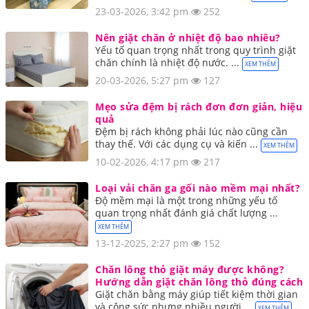
23-03-2026, 3:42 pm
252
Nên giặt chăn ở nhiệt độ bao nhiêu?
Yếu tố quan trọng nhất trong quy trình giặt
chăn chính là nhiệt độ nước. ...
XEM THÊM
20-03-2026, 5:27 pm
127
Mẹo sửa đệm bị rách đơn đơn giản, hiệu
quả
Đệm bị rách không phải lúc nào cũng cần
thay thế. Với các dụng cụ và kiến ...
XEM THÊM
10-02-2026, 4:17 pm
217
Loại vải chăn ga gối nào mềm mại nhất?
Độ mềm mại là một trong những yếu tố
quan trọng nhất đánh giá chất lượng ...
XEM THÊM
13-12-2025, 2:27 pm
152
Chăn lông thỏ giặt máy được không?
Hướng dẫn giặt chăn lông thỏ đúng cách
Giặt chăn bằng máy giúp tiết kiệm thời gian
và công sức nhưng nhiều người ...
XEM THÊM