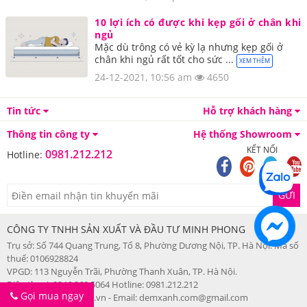
10 lợi ích có được khi kẹp gối ở chân khi
ngủ
Mặc dù trông có vẻ kỳ lạ nhưng kẹp gối ở
chân khi ngủ rất tốt cho sức ...
XEM THÊM
24-12-2021, 10:56 am
4650
Tin tức
Hỗ trợ khách hàng
Thông tin công ty
Hệ thống Showroom
KẾT NỐI
0981.212.212
Hotline:
GỬI
CÔNG TY TNHH SẢN XUẤT VÀ ĐẦU TƯ MINH PHONG
Trụ sở: Số 744 Quang Trung, Tổ 8, Phường Dương Nội, TP. Hà Nội. Mã số
thuế: 0106928824
VPGD: 113 Nguyễn Trãi, Phường Thanh Xuân, TP. Hà Nội.
Điện thoại: 0246.260.5064 Hotline: 0981.212.212
Gọi mua ngay
Web: songhonghanoi.vn - Email: demxanh.com@gmail.com