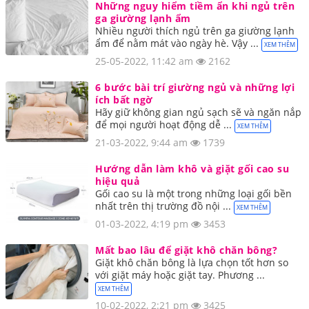
Những nguy hiểm tiềm ẩn khi ngủ trên
ga giường lạnh ẩm
Nhiều người thích ngủ trên ga giường lạnh
ẩm để nằm mát vào ngày hè. Vậy ...
XEM THÊM
25-05-2022, 11:42 am
2162
6 bước bài trí giường ngủ và những lợi
ích bất ngờ
Hãy giữ không gian ngủ sạch sẽ và ngăn nắp
để mọi người hoạt động dễ ...
XEM THÊM
21-03-2022, 9:44 am
1739
Hướng dẫn làm khô và giặt gối cao su
hiệu quả
Gối cao su là một trong những loại gối bền
nhất trên thị trường đồ nội ...
XEM THÊM
01-03-2022, 4:19 pm
3453
Mất bao lâu để giặt khô chăn bông?
Giặt khô chăn bông là lựa chọn tốt hơn so
với giặt máy hoặc giặt tay. Phương ...
XEM THÊM
10-02-2022, 2:21 pm
3425