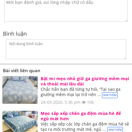
Bình luận
Bài viết liên quan
Bật mí mẹo nhỏ giữ ga giường mềm mại
và thoải mái lâu dài
Chắc hẳn bạn đã từng tự hỏi, “Tại sao ga
giường mềm mại lại trở nên ...
XEM THÊM
24-03-2026, 5:36 pm
106
Mẹo sắp xếp chăn ga đệm mùa hè để
ngủ mát hơn
Việc sắp xếp các lớp chăn ga đệm mùa hè sẽ
tạo ra môi trường mát mẻ, ngủ ...
XEM THÊM