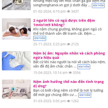
Những mẹo tẩy vết mốc chăn ga gối đệm mà
songhonghanoi.vn gợi ý dưới đây ...
XEM THÊM
01-02-2024, 4:19 pm
3437
2 người lớn có ngủ được trên đệm
1m4x1m9 không?
Khi nằm chung giường, không gian ngủ có
thể trở thành vấn đề tranh cãi. Đệm ...
XEM THÊM
25-11-2023, 5:23 pm
2125
Nệm bị ẩm: Nguyên nhân và cách phòng
ngừa hiệu quả
Bất cứ khi nào người ta nói về cách bảo nệm,
vấn đề độ ẩm chắc chắn ...
XEM THÊM
15-04-2023, 10:14 am
3356
Nệm ảnh hưởng thế nào đến tình trạng
dị ứng?
Bạn có biết rằng nệm có thể là nơi lý tưởng
để mời gọi chúng đến cư ...
XEM THÊM
31-03-2023, 5:05 pm
1262