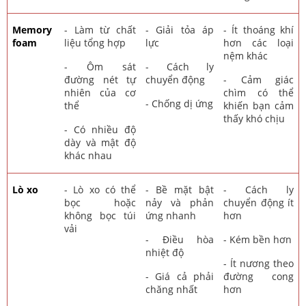
Memory
- Làm từ chất
- Giải tỏa áp
- Ít thoáng khí
foam
liệu tổng hợp
lực
hơn các loại
nệm khác
- Ôm sát
- Cách ly
đường nét tự
chuyển động
- Cảm giác
nhiên của cơ
chìm có thể
- Chống dị ứng
thể
khiến bạn cảm
thấy khó chịu
- Có nhiều độ
dày và mật độ
khác nhau
Lò xo
- Lò xo có thể
- Bề mặt bật
- Cách ly
bọc hoặc
nảy và phản
chuyển động ít
không bọc túi
ứng nhanh
hơn
vải
- Điều hòa
- Kém bền hơn
nhiệt độ
- Ít nương theo
- Giá cả phải
đường cong
chăng nhất
hơn