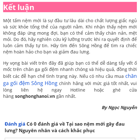
Kết luận
Một tấm nệm mới là sự đầu tư lâu dài cho chất lượng giấc ngủ
và sức khỏe tổng thể của người nằm. Khi nhận thấy nệm mới
không đáp ứng mong đợi, bạn có thể cảm thấy chán nản, mệt
mỏi. Do đó, hãy nghiên cứu kỹ lưỡng trước khi ra quyết định để
luôn cảm thấy tự tin. Hãy tìm đến Sông Hồng để tìm ra chiếc
nệm hoàn hảo cho bạn và giảm đau lưng.
Hy vọng bài viết trên đây đã giúp bạn có thể dễ dàng tẩy vết ố
mốc trên chăn ga gối đệm nhanh chóng và hiệu quả, đồng thời
chăn
biết các đễ hạn chế tình trạng này. Nếu có nhu cầu mua
ga gối đệm Sông Hồng
chính hãng với mức giá tốt nhất, vui
lòng liên hệ ngay Hotline hoặc ghé cửa
hàng
songhonghanoi.vn
gần nhất.
By Ngọc Nguyễn
Đánh giá
Có
0
đánh giá về Tại sao nệm mới gây đau
lưng? Nguyên nhân và cách khắc phục