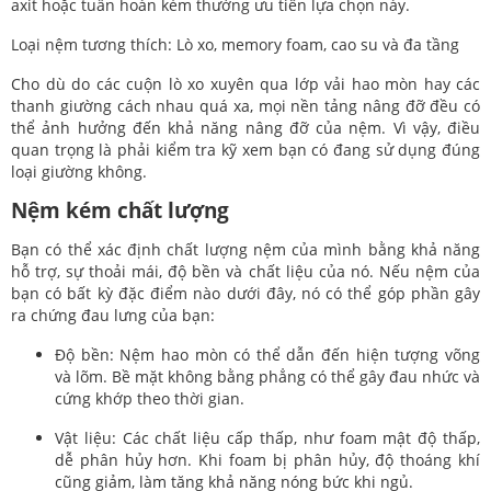
axit hoặc tuần hoàn kém thường ưu tiên lựa chọn này.
Loại nệm tương thích: Lò xo, memory foam, cao su và đa tầng
Cho dù do các cuộn lò xo xuyên qua lớp vải hao mòn hay các
thanh giường cách nhau quá xa, mọi nền tảng nâng đỡ đều có
thể ảnh hưởng đến khả năng nâng đỡ của nệm. Vì vậy, điều
quan trọng là phải kiểm tra kỹ xem bạn có đang sử dụng đúng
loại giường không.
Nệm kém chất lượng
Bạn có thể xác định chất lượng nệm của mình bằng khả năng
hỗ trợ, sự thoải mái, độ bền và chất liệu của nó. Nếu nệm của
bạn có bất kỳ đặc điểm nào dưới đây, nó có thể góp phần gây
ra chứng đau lưng của bạn:
Độ bền: Nệm hao mòn có thể dẫn đến hiện tượng võng
và lõm. Bề mặt không bằng phẳng có thể gây đau nhức và
cứng khớp theo thời gian.
Vật liệu: Các chất liệu cấp thấp, như foam mật độ thấp,
dễ phân hủy hơn. Khi foam bị phân hủy, độ thoáng khí
cũng giảm, làm tăng khả năng nóng bức khi ngủ.