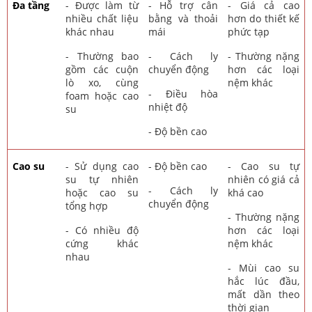
Đa tầng
- Được làm từ
- Hỗ trợ cân
- Giá cả cao
nhiều chất liệu
bằng và thoải
hơn do thiết kế
khác nhau
mái
phức tạp
- Thường bao
- Cách ly
- Thường nặng
gồm các cuộn
chuyển động
hơn các loại
lò xo, cùng
nệm khác
- Điều hòa
foam hoặc cao
nhiệt độ
su
- Độ bền cao
Cao su
- Sử dụng cao
- Độ bền cao
- Cao su tự
su tự nhiên
nhiên có giá cả
- Cách ly
hoặc cao su
khá cao
chuyển động
tổng hợp
- Thường nặng
- Có nhiều độ
hơn các loại
cứng khác
nệm khác
nhau
- Mùi cao su
hắc lúc đầu,
mất dần theo
thời gian