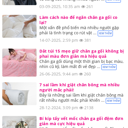
03-09-2025, 10:35 am
261
Làm cách nào để ngăn chăn ga gối co
lại?
Một vấn đề phổ biến mà nhiều người gặp
phải là tình trạng co rút vật ...
XEM THÊM
14-07-2025, 2:59 pm
381
Dắt túi 15 mẹo giữ chăn ga gối không bị
phai màu đơn giản mà hiệu quả
Chăn ga gối dùng một thời gian bị bạc màu,
nhìn cũ kỹ, làm mất đi vẻ đẹp ...
XEM THÊM
26-06-2025, 9:44 am
260
7 sai lầm khi giặt chăn bông mà nhiều
người mắc phải!
Đây là những sai lầm khi giặt chăn bông mà
rất nhiều người mắc phải khiến ...
XEM THÊM
28-12-2024, 3:09 pm
2138
Bí kíp tẩy vết mốc chăn ga gối đệm đơn
giản mà cực hiệu quả