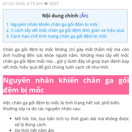
01-02-2024, 4:19 pm
3437
Nội dung chính
Ẩn
[
]
1. Nguyên nhân khiến chăn ga gối đệm bị mốc
2. 5 cách tẩy vết mốc chăn ga gối đệm đơn giản và hiệu quả
3. Cách hạn chế tình trạng chăn ga gối đệm bị mốc
Chăn ga gối đệm bị mốc không chỉ gây mất thẩm mỹ mà còn
ảnh hưởng đến sức khỏe người nằm. Những mẹo tẩy vết mốc
chăn ga gối đệm mốc mà… gợi ý dưới đây sẽ giúp bạn đánh bay
vết mốc hiệu quả để giữ chúng luôn sạch sẽ như mới.
Nguyên nhân khiến chăn ga gối
đệm bị mốc
Việc chăn ga gối đệm bị mốc là tình trạng hết sức phổ biến,
thường xảy ra do các nguyên nhân sau:
Mồ hôi, tóc, bụi bẩn tích tụ thời gian dài mà không được
xử lý đúng cách.
Do thời tiết nồm ẩm