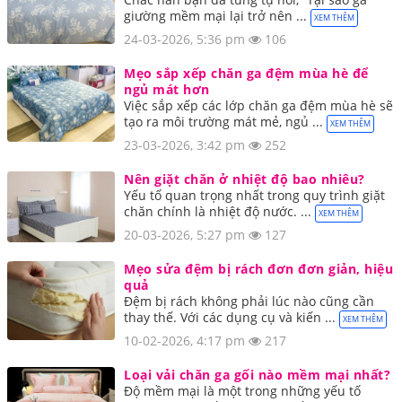
giường mềm mại lại trở nên ...
XEM THÊM
24-03-2026, 5:36 pm
106
Mẹo sắp xếp chăn ga đệm mùa hè để
ngủ mát hơn
Việc sắp xếp các lớp chăn ga đệm mùa hè sẽ
tạo ra môi trường mát mẻ, ngủ ...
XEM THÊM
23-03-2026, 3:42 pm
252
Nên giặt chăn ở nhiệt độ bao nhiêu?
Yếu tố quan trọng nhất trong quy trình giặt
chăn chính là nhiệt độ nước. ...
XEM THÊM
20-03-2026, 5:27 pm
127
Mẹo sửa đệm bị rách đơn đơn giản, hiệu
quả
Đệm bị rách không phải lúc nào cũng cần
thay thế. Với các dụng cụ và kiến ...
XEM THÊM
10-02-2026, 4:17 pm
217
Loại vải chăn ga gối nào mềm mại nhất?
Độ mềm mại là một trong những yếu tố