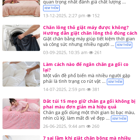
quan trọng nhất đánh giá chất lượng ...
XEM THÊM
13-12-2025, 2:27 pm
152
Chăn lông thỏ giặt máy được không?
Hướng dẫn giặt chăn lông thỏ đúng cách
Giặt chăn bằng máy giúp tiết kiệm thời gian
và công sức nhưng nhiều người ...
XEM THÊM
03-09-2025, 10:35 am
261
Làm cách nào để ngăn chăn ga gối co
lại?
Một vấn đề phổ biến mà nhiều người gặp
phải là tình trạng co rút vật ...
XEM THÊM
14-07-2025, 2:59 pm
381
Dắt túi 15 mẹo giữ chăn ga gối không bị
phai màu đơn giản mà hiệu quả
Chăn ga gối dùng một thời gian bị bạc màu,
nhìn cũ kỹ, làm mất đi vẻ đẹp ...
XEM THÊM
26-06-2025, 9:44 am
260
7 sai lầm khi giặt chăn bông mà nhiều