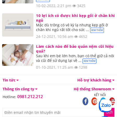
10-02-2022, 2:21 pm
3425
10 lợi ích có được khi kẹp gối ở chân khi
ngủ
Mặc dù trông có vẻ kỳ lạ nhưng kẹp gối ở
chân khi ngủ rất tốt cho sức ...
XEM THÊM
24-12-2021, 10:56 am
4652
Làm cách nào để bảo quản nệm cũi hiệu
quả?
Sau khi em bé lớn hơn, bạn có thể giữ cả nôi
và cũi để sử dụng lại về ...
XEM THÊM
01-10-2021, 11:25 am
1298
Tin tức
Hỗ trợ khách hàng
Thông tin công ty
Hệ thống Showroom
KẾT NỐI
0981.212.212
Hotline:
GỬI