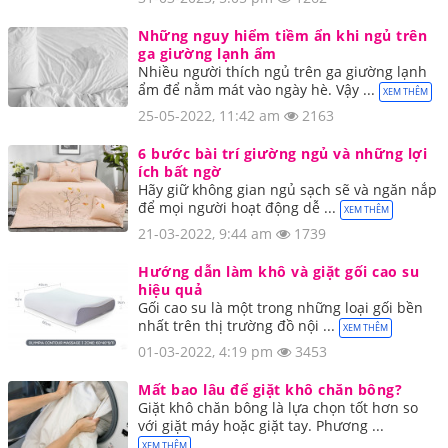
Những nguy hiểm tiềm ẩn khi ngủ trên
ga giường lạnh ẩm
Nhiều người thích ngủ trên ga giường lạnh
ẩm để nằm mát vào ngày hè. Vậy ...
XEM THÊM
25-05-2022, 11:42 am
2163
6 bước bài trí giường ngủ và những lợi
ích bất ngờ
Hãy giữ không gian ngủ sạch sẽ và ngăn nắp
để mọi người hoạt động dễ ...
XEM THÊM
21-03-2022, 9:44 am
1739
Hướng dẫn làm khô và giặt gối cao su
hiệu quả
Gối cao su là một trong những loại gối bền
nhất trên thị trường đồ nội ...
XEM THÊM
01-03-2022, 4:19 pm
3453
Mất bao lâu để giặt khô chăn bông?
Giặt khô chăn bông là lựa chọn tốt hơn so
với giặt máy hoặc giặt tay. Phương ...
XEM THÊM