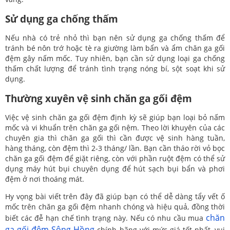
Sử dụng ga chống thấm
Nếu nhà có trẻ nhỏ thì bạn nên sử dụng ga chống thấm để
tránh bé nôn trớ hoặc tè ra giường làm bẩn và ẩm chăn ga gối
đệm gây nấm mốc. Tuy nhiên, bạn cần sử dụng loại ga chống
thấm chất lượng để tránh tình trạng nóng bí, sột soạt khi sử
dụng.
Thường xuyên vệ sinh chăn ga gối đệm
Việc vệ sinh chăn ga gối đệm định kỳ sẽ giúp bạn loại bỏ nấm
mốc và vi khuẩn trên chăn ga gối nệm. Theo lời khuyên của các
chuyên gia thì chăn ga gối thì cần được vệ sinh hàng tuần,
hàng tháng, còn đệm thì 2-3 tháng/ lần. Bạn cần tháo rời vỏ bọc
chăn ga gối đệm để giặt riêng, còn với phần ruột đệm có thể sử
dụng máy hút bụi chuyên dụng để hút sạch bụi bẩn và phơi
đệm ở nơi thoáng mát.
Hy vọng bài viết trên đây đã giúp bạn có thể dễ dàng tẩy vết ố
mốc trên chăn ga gối đệm nhanh chóng và hiệu quả, đồng thời
chăn
biết các đễ hạn chế tình trạng này. Nếu có nhu cầu mua
ga gối đệm Sông Hồng
chính hãng với mức giá tốt nhất, vui