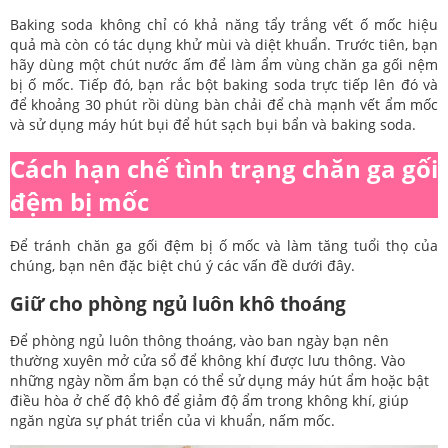
Baking soda không chỉ có khả năng tẩy trắng vết ố mốc hiệu
quả mà còn có tác dụng khử mùi và diệt khuẩn. Trước tiên, bạn
hãy dùng một chút nước ấm để làm ẩm vùng chăn ga gối nệm
bị ố mốc. Tiếp đó, bạn rắc bột baking soda trực tiếp lên đó và
để khoảng 30 phút rồi dùng bàn chải để chà mạnh vết ẩm mốc
và sử dụng máy hút bụi để hút sạch bụi bẩn và baking soda.
Cách hạn chế tình trạng chăn ga gối
đệm bị mốc
Để tránh chăn ga gối đệm bị ố mốc và làm tăng tuổi thọ của
chúng, bạn nên đặc biệt chú ý các vấn đề dưới đây.
Giữ cho phòng ngủ luôn khô thoáng
Để phòng ngủ luôn thông thoáng, vào ban ngày bạn nên
thường xuyên mở cửa sổ để không khí được lưu thông. Vào
những ngày nồm ẩm bạn có thể sử dụng máy hút ẩm hoặc bật
điều hòa ở chế độ khô để giảm độ ẩm trong không khí, giúp
ngăn ngừa sự phát triển của vi khuẩn, nấm mốc.