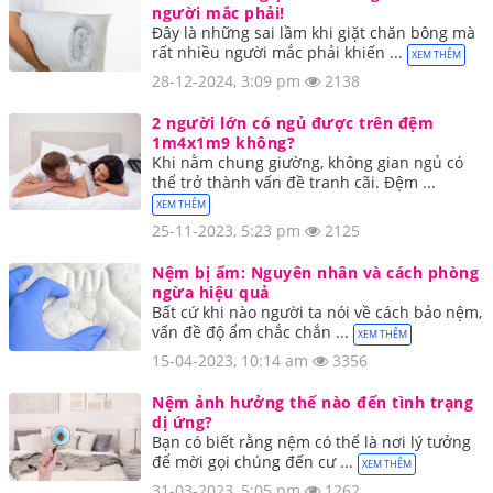
người mắc phải!
Đây là những sai lầm khi giặt chăn bông mà
rất nhiều người mắc phải khiến ...
XEM THÊM
28-12-2024, 3:09 pm
2138
2 người lớn có ngủ được trên đệm
1m4x1m9 không?
Khi nằm chung giường, không gian ngủ có
thể trở thành vấn đề tranh cãi. Đệm ...
XEM THÊM
25-11-2023, 5:23 pm
2125
Nệm bị ẩm: Nguyên nhân và cách phòng
ngừa hiệu quả
Bất cứ khi nào người ta nói về cách bảo nệm,
vấn đề độ ẩm chắc chắn ...
XEM THÊM
15-04-2023, 10:14 am
3356
Nệm ảnh hưởng thế nào đến tình trạng
dị ứng?
Bạn có biết rằng nệm có thể là nơi lý tưởng
để mời gọi chúng đến cư ...
XEM THÊM
31-03-2023, 5:05 pm
1262