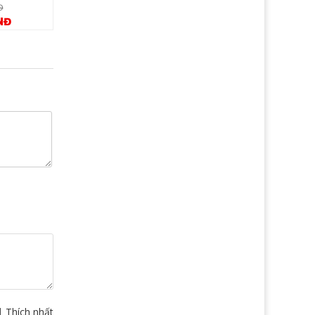
Đ
1.070.000 VNĐ
1.070.000 V
NĐ
910.000 VNĐ
910.000 V
|
Thích nhất