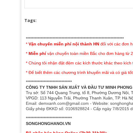
Tags:
Chăn Đông Sông Hồng BC25112 thiết kế 
với mọi không gian phòng ngủ. Sản
phò
******************************************************************
*
Vận chuyển miễn phí nội thành HN
đối với các đơn h
Sản phẩm chăn đông đã bao gồm: vỏ ch
dặn. Sản phẩm dễ dàng tháo rời thuận ti
*
Miễn phí
vận chuyển toàn miền Bắc cho đơn hàng từ 2
* Chúng tôi nhận đặt đệm các kích thước khác theo kích
Thiết kế kích thước: 150cmx210cm , 
* Để biết thêm các chương trình khuyến mãi và có giá tốt
*******************************
Chăn 
CÔNG TY TNHH SẢN XUẤT VÀ ĐẦU TƯ MINH PHONG
Trụ sở: Số 744 Quang Trung, tổ 8, Phường Dương Nội, T
VPGD: 113 Nguyễn Trãi, Phường Thanh Xuân, TP. Hà Nộ
Email: demxanh.com@gmail.com - Website: songhongha
Giấy phép ĐKKD số: 0106928824 - Cấp ngày 7/8/2015 d
*******************************
SONGHONGHANOI.VN