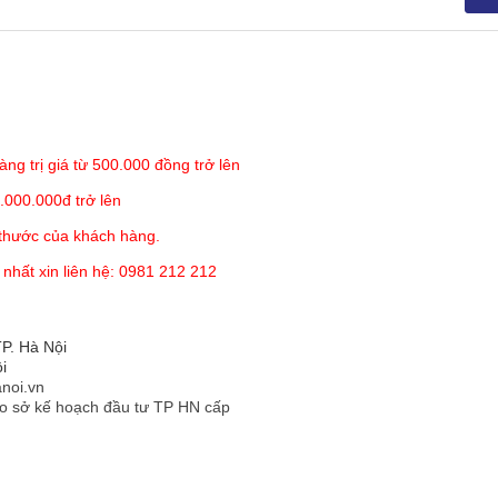
họa tiết hoa văn tinh tế, họa tiết nhẹ nhàng, p
 phẩm phối màu tổng thể hài hòa cho một không g
ng ngủ thật hiện đại.
àng trị giá từ 500.000 đồng trở lên
ăn cotton mỏng có khóa kéo và ruột chăn bông d
ện giặt giũ vệ sinh
.000.000đ trở lên
 thước của khách hàng.
200x220cm
 nhất xin liên hệ: 0981 212 212
đông siêu nhẹ, siêu ấm
P. Hà Nội
i
noi.vn
o sở kế hoạch đầu tư TP HN cấp