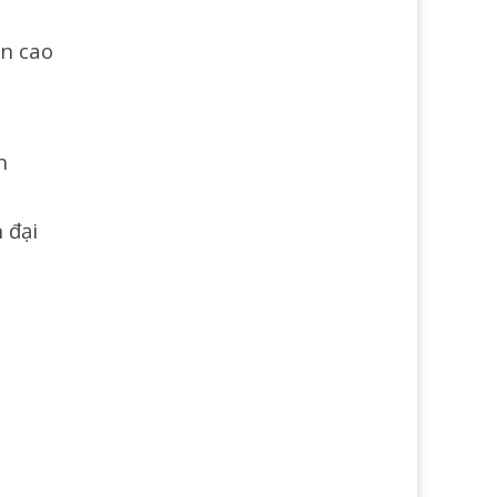
on cao
n
 đại