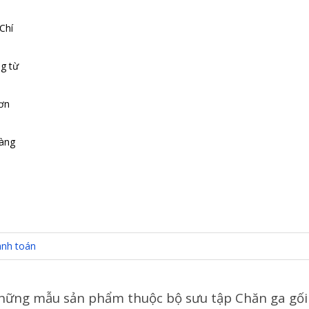
Chí
g từ
đơn
hàng
nh toán
những mẫu sản phẩm thuộc bộ sưu tập Chăn ga gối