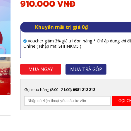
910.000 VNĐ
Khuyến mãi trị giá 0₫
Voucher giảm 3% giá trị đơn hàng * Chỉ áp dụng khi đ
Online ( Nhập mã: SHHNKM5 )
MUA NGAY
MUA TRẢ GÓP
Gọi mua hàng (8:00 - 21:00):
0981 212 212