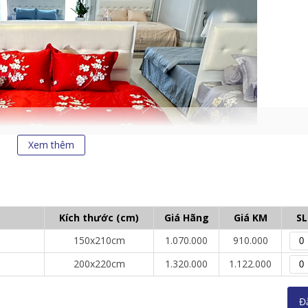
Xem thêm
Kích thước (cm)
Giá Hãng
Giá KM
SL
150x210cm
1.070.000
910.000
200x220cm
1.320.000
1.122.000
Đ