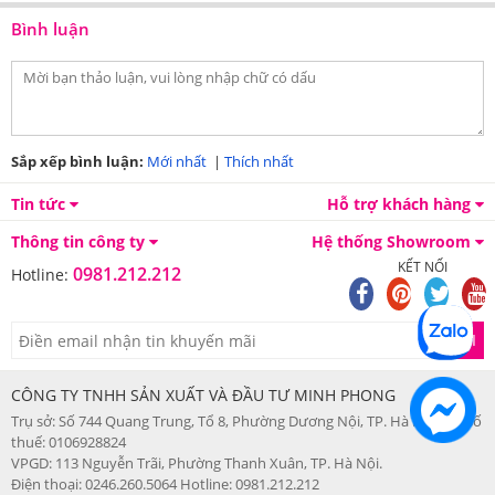
Bình luận
Màu sắc nhẹ nhàng
Sắp xếp bình luận:
Mới nhất
|
Thích nhất
Tin tức
Hỗ trợ khách hàng
Thông tin công ty
Hệ thống Showroom
KẾT NỐI
0981.212.212
Hotline:
GỬI
CÔNG TY TNHH SẢN XUẤT VÀ ĐẦU TƯ MINH PHONG
Trụ sở: Số 744 Quang Trung, Tổ 8, Phường Dương Nội, TP. Hà Nội. Mã số
thuế: 0106928824
VPGD: 113 Nguyễn Trãi, Phường Thanh Xuân, TP. Hà Nội.
Điện thoại: 0246.260.5064 Hotline: 0981.212.212