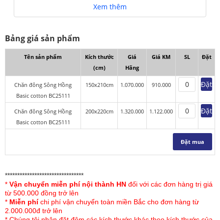
Xem thêm
hiện đại nhất hiện nay
Không bị xù lông trong quá trình sử dụng
Bảng giá sản phẩm
Tên sản phẩm
Kích thước
Giá
Giá KM
SL
Đặt
Chăn đông sông hồng BC25111
(cm)
Hãng
Đặt
Chăn đông Sông Hồng
150x210cm
1.070.000
910.000
Basic cotton BC25111
Đặt
Chăn đông Sông Hồng
200x220cm
1.320.000
1.122.000
Basic cotton BC25111
Đặt mua
********************************
*
Vận chuyển miễn phí nội thành HN
đối với các đơn hàng trị giá
từ 500.000 đồng trở lên
*
Miễn phí
chi phí vận chuyển toàn miền Bắc cho đơn hàng từ
2.000.000đ trở lên
* Chúng tôi nhận đặt đệm các kích thước khác theo kích thước của