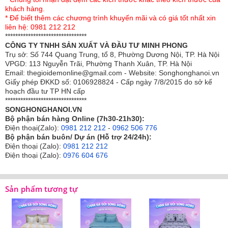
khách hàng.
* Để biết thêm các chương trình khuyến mãi và có giá tốt nhất xin
liên hệ: 0981 212 212
********************************
CÔNG TY TNHH SẢN XUẤT VÀ ĐẦU TƯ MINH PHONG
Trụ sở: Số 744 Quang Trung, tổ 8, Phường Dương Nội, TP. Hà Nội
Chăn Đông Sông Hồng BC25111 thiết kế họa
VPGD: 113 Nguyễn Trãi, Phường Thanh Xuân, TP. Hà Nội
Email: thegioidemonline@gmail.com - Website: Songhonghanoi.vn
tiết hoa văn tinh tế, họa tiết nhẹ nhàng, phù
Giấy phép ĐKKD số: 0106928824 - Cấp ngày 7/8/2015 do sở kế
hợp với mọi không gian phòng ngủ. Sản
hoạch đầu tư TP HN cấp
********************************
phẩm phối màu tổng thể hài hòa cho một
SONGHONGHANOI.VN
không gian phòng ngủ thật hiện đại.
Bộ phận bán hàng Online (7h30-21h30):
Điện thoại(Zalo):
0981 212 212
-
0962 506 776
Bộ phận bán buôn/ Dự án (Hỗ trợ 24/24h):
Sản phẩm chăn đông đã bao gồm: vỏ chăn
Điện thoại (Zalo):
0981 212 212
cotton mỏng có khóa kéo và ruột chăn bông
Điện thoại (Zalo):
0976 604 676
dày dặn. Sản phẩm dễ dàng tháo rời thuận
tiện giặt giũ vệ sinh
Sản phẩm tương tự
Thiết kế kích thước: 150cmx210cm ,
200x220cm