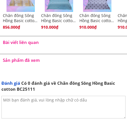
Chăn đông siêu nhẹ, siêu ấm
Chăn đông Sông
Chăn đông Sông
Chăn đông Sông
Chăn
Hồng Basic cotton
Hồng Basic cotton
Hồng Basic cotton
Hồng
BC21029
BC25117
BC25116
BC2
856.000₫
910.000₫
910.000₫
910.
Bài viết liên quan
Sản phẩm đã xem
Đánh giá
Có
0
đánh giá về Chăn đông Sông Hồng Basic
cotton BC25111