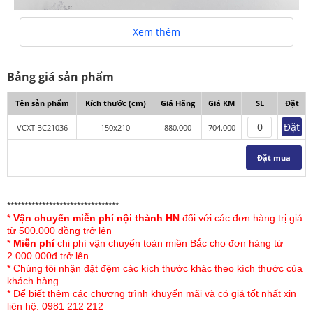
Xem thêm
Bảng giá sản phẩm
Tên sản phẩm
Kích thước (cm)
Giá Hãng
Giá KM
SL
Đặt
Đặt
VCXT BC21036
150x210
880.000
704.000
Đặt mua
Vỏ chăn xuân thu Sông Hồng Basic cotton BC21036
Vỏ chăn xuân thu Sông Hồng
BC21036 thiết kế họa tiết
********************************
*
Vận chuyển miễn phí nội thành HN
đối với các đơn hàng trị giá
hoa lá nhẹ nhàng với tông màu xanh làm chủ đạo mang
từ 500.000 đồng trở lên
đến bộ sản phẩm nhã nhặn, khỏe khoắn, phù hợp với
*
Miễn phí
chi phí vận chuyển toàn miền Bắc cho đơn hàng từ
mọi lứa tuổi. Sản phẩm phối màu tổng thể hài hòa cho
2.000.000đ trở lên
một không gian phòng ngủ thật hiện đại.
* Chúng tôi nhận đặt đệm các kích thước khác theo kích thước của
khách hàng.
Thiết kế đa dạng kích thước 150x210, 180x210, 200x220
* Để biết thêm các chương trình khuyến mãi và có giá tốt nhất xin
liên hệ: 0981 212 212
phù hợp với các kích thước giường khác nhau của mỗi