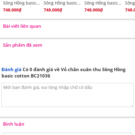
Sông Hồng basic
Sông Hồng basic
Sông Hồng basic
Sông
Màu sắc nhẹ nhàng, chăn được chần bông thiết kế có khóa
cotton BC24101
cotton BC24106
cotton BC24103
cott
748.000₫
748.000₫
748.000₫
748.
kéo để lồng thêm ruột chăn nếu cần
Tham khảo thêm các mẫu
Chăn ga gối
của chúng tôi
Bài viết liên quan
khác tại đây
Sản phẩm đã xem
Đánh giá
Có
0
đánh giá về Vỏ chăn xuân thu Sông Hồng
basic cotton BC21036
Bình luận