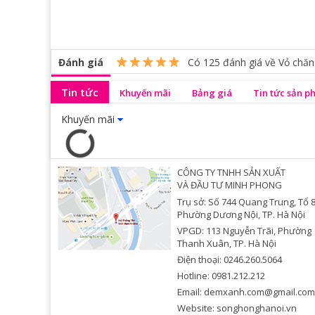
Đánh giá
Có
125
đánh giá về Vỏ chăn
Tin tức
Khuyến mãi
Bảng giá
Tin tức sản 
Khuyến mãi
CÔNG TY TNHH SẢN XUẤT
VÀ ĐẦU TƯ MINH PHONG
Trụ sở: Số 744 Quang Trung, Tổ 8
Phường Dương Nội, TP. Hà Nội
VPGD: 113 Nguyễn Trãi, Phường
Thanh Xuân, TP. Hà Nội
Điện thoại: 0246.260.5064
Hotline: 0981.212.212
Email: demxanh.com@gmail.com
Website: songhonghanoi.vn