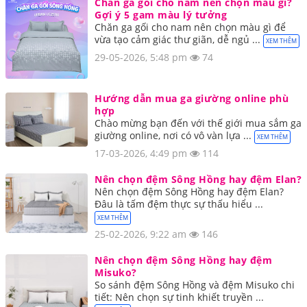
Chăn ga gối cho nam nên chọn màu gì?
Gợi ý 5 gam màu lý tưởng
Chăn ga gối cho nam nên chọn màu gì để
vừa tạo cảm giác thư giãn, dễ ngủ ...
XEM THÊM
29-05-2026, 5:48 pm
74
Hướng dẫn mua ga giường online phù
hợp
Chào mừng bạn đến với thế giới mua sắm ga
giường online, nơi có vô vàn lựa ...
XEM THÊM
17-03-2026, 4:49 pm
114
Nên chọn đệm Sông Hồng hay đệm Elan?
Nên chọn đệm Sông Hồng hay đệm Elan?
Đâu là tấm đệm thực sự thấu hiểu ...
XEM THÊM
25-02-2026, 9:22 am
146
Nên chọn đệm Sông Hồng hay đệm
Misuko?
So sánh đệm Sông Hồng và đệm Misuko chi
tiết: Nên chọn sự tinh khiết truyền ...