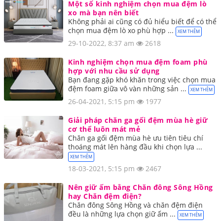
Một số kinh nghiệm chọn mua đệm lò
xo mà bạn nên biết
Không phải ai cũng có đủ hiểu biết để có thể
chọn mua đệm lò xo phù hợp ...
XEM THÊM
29-10-2022, 8:37 am
2618
Kinh nghiệm chọn mua đệm foam phù
hợp với nhu cầu sử dụng
Bạn đang gặp khó khăn trong việc chọn mua
đệm foam giữa vô vàn những sản ...
XEM THÊM
26-04-2021, 5:15 pm
1977
Giải pháp chăn ga gối đệm mùa hè giữ
cơ thể luôn mát mẻ
Chăn ga gối đệm mùa hè ưu tiên tiêu chí
thoáng mát lên hàng đầu khi chọn lựa ...
XEM THÊM
18-03-2021, 5:15 pm
2467
Nên giữ ấm bằng Chăn đông Sông Hồng
hay Chăn đệm điện?
Chăn đông Sông Hồng và chăn đệm điện
đều là những lựa chọn giữ ấm ...
XEM THÊM