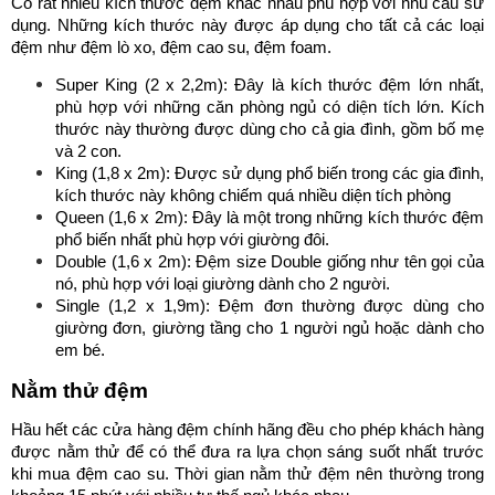
Có rất nhiều kích thước đệm khác nhau phù hợp với nhu cầu sử
dụng. Những kích thước này được áp dụng cho tất cả các loại
đệm như đệm lò xo, đệm cao su, đệm foam.
Super King (2 x 2,2m): Đây là kích thước đệm lớn nhất,
phù hợp với những căn phòng ngủ có diện tích lớn. Kích
thước này thường được dùng cho cả gia đình, gồm bố mẹ
và 2 con.
King (1,8 x 2m): Được sử dụng phổ biến trong các gia đình,
kích thước này không chiếm quá nhiều diện tích phòng
Queen (1,6 x 2m): Đây là một trong những kích thước đệm
phổ biến nhất phù hợp với giường đôi.
Double (1,6 x 2m): Đệm size Double giống như tên gọi của
nó, phù hợp với loại giường dành cho 2 người.
Single (1,2 x 1,9m): Đệm đơn thường được dùng cho
giường đơn, giường tầng cho 1 người ngủ hoặc dành cho
em bé.
Nằm thử đệm
Hầu hết các cửa hàng đệm chính hãng đều cho phép khách hàng
được nằm thử để có thể đưa ra lựa chọn sáng suốt nhất trước
khi mua đệm cao su. Thời gian nằm thử đệm nên thường trong