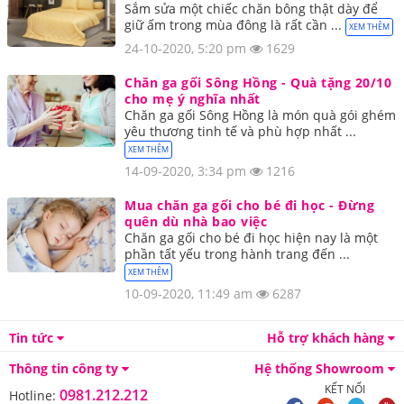
Sắm sửa một chiếc chăn bông thật dày để
giữ ấm trong mùa đông là rất cần ...
XEM THÊM
24-10-2020, 5:20 pm
1629
Chăn ga gối Sông Hồng - Quà tặng 20/10
cho mẹ ý nghĩa nhất
Chăn ga gối Sông Hồng là món quà gói ghém
yêu thương tinh tế và phù hợp nhất ...
XEM THÊM
14-09-2020, 3:34 pm
1216
Mua chăn ga gối cho bé đi học - Đừng
quên dù nhà bao việc
Chăn ga gối cho bé đi học hiện nay là một
phần tất yếu trong hành trang đến ...
XEM THÊM
10-09-2020, 11:49 am
6287
Tin tức
Hỗ trợ khách hàng
Thông tin công ty
Hệ thống Showroom
KẾT NỐI
0981.212.212
Hotline: