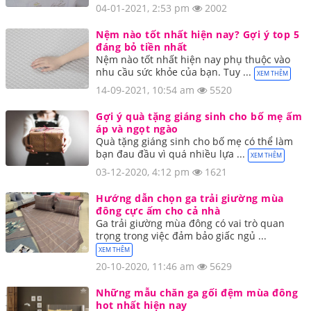
04-01-2021, 2:53 pm
2002
Nệm nào tốt nhất hiện nay? Gợi ý top 5
đáng bỏ tiền nhất
Nệm nào tốt nhất hiện nay phụ thuộc vào
nhu cầu sức khỏe của bạn. Tuy ...
XEM THÊM
14-09-2021, 10:54 am
5520
Gợi ý quà tặng giáng sinh cho bố mẹ ấm
áp và ngọt ngào
Quà tặng giáng sinh cho bố mẹ có thể làm
bạn đau đầu vì quá nhiều lựa ...
XEM THÊM
03-12-2020, 4:12 pm
1621
Hướng dẫn chọn ga trải giường mùa
đông cực ấm cho cả nhà
Ga trải giường mùa đông có vai trò quan
trọng trong việc đảm bảo giấc ngủ ...
XEM THÊM
20-10-2020, 11:46 am
5629
Những mẫu chăn ga gối đệm mùa đông
hot nhất hiện nay