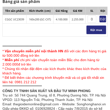
Bảng giá sản phẩm
Tên sản phẩm
Kích thước (cm)
Giá Hãng
Giá KM
SL
Đặt
Đặt
CGGC UC23039
160x200 (GC-CXT)
4.100.000
2.255.000
Đặt mua
********************************
Chăn ga gối Sông Hồng Urban UC23039 thuộc bộ sưu
*
Vận chuyển miễn phí nội thành HN
đối với các đơn hàng trị giá
tập Chăn ga gối Sông Hồng mới nhất 2023-2024. Sản
từ 500.000 đồng trở lên
phẩm được Sông Hồng thiết kế các với gam màu được
*
Miễn phí
chi phí vận chuyển toàn miền Bắc cho đơn hàng từ
2.000.000đ trở lên
kết hợp hài hòa, đặc biệt phần họa tiết tạo điểm nhấn cho
* Chúng tôi nhận đặt đệm các kích thước khác theo kích thước của
sản phẩm được thêu rất tỉ mỉ, tinh xảo. Sự kết hợp hài
khách hàng.
hòa giữa các tông màu sang trọng tạo nên bộ sản phẩm
* Để biết thêm các chương trình khuyến mãi và có giá tốt nhất xin
liên hệ: 0981 212 212
chăn ga gối mang vẻ đẹp sang trọng, tinh tế, phù hợp với
********************************
mọi lứa tuổi.
CÔNG TY TNHH SẢN XUẤT VÀ ĐẦU TƯ MINH PHONG
Trụ sở: Số 744 Quang Trung, tổ 8, Phường Dương Nội, TP. Hà Nội
Đặc điểm của chăn
ga gối Sông Hồng cao cấp
VPGD: 113 Nguyễn Trãi, Phường Thanh Xuân, TP. Hà Nội
Urban UC23039
Email: thegioidemonline@gmail.com - Website: Songhonghanoi.vn
Giấy phép ĐKKD số: 0106928824 - Cấp ngày 7/8/2015 do sở kế