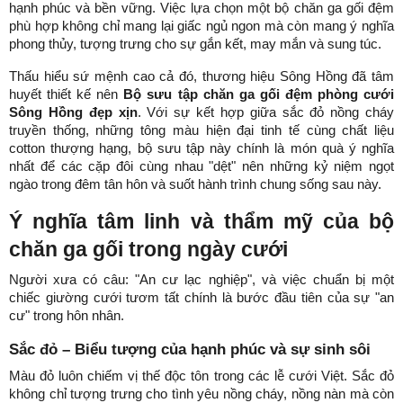
hạnh phúc và bền vững. Việc lựa chọn một bộ chăn ga gối đệm 
phù hợp không chỉ mang lại giấc ngủ ngon mà còn mang ý nghĩa 
phong thủy, tượng trưng cho sự gắn kết, may mắn và sung túc.
Thấu hiểu sứ mệnh cao cả đó, thương hiệu Sông Hồng đã tâm 
huyết thiết kế nên 
Bộ sưu tập chăn ga gối đệm phòng cưới 
Sông Hồng đẹp xịn
. Với sự kết hợp giữa sắc đỏ nồng cháy 
truyền thống, những tông màu hiện đại tinh tế cùng chất liệu 
cotton thượng hạng, bộ sưu tập này chính là món quà ý nghĩa 
nhất để các cặp đôi cùng nhau "dệt" nên những kỷ niệm ngọt 
ngào trong đêm tân hôn và suốt hành trình chung sống sau này.
Ý nghĩa tâm linh và thẩm mỹ của bộ 
chăn ga gối trong ngày cưới
Người xưa có câu: "An cư lạc nghiệp", và việc chuẩn bị một 
chiếc giường cưới tươm tất chính là bước đầu tiên của sự "an 
cư" trong hôn nhân.
Sắc đỏ – Biểu tượng của hạnh phúc và sự sinh sôi
Màu đỏ luôn chiếm vị thế độc tôn trong các lễ cưới Việt. Sắc đỏ 
không chỉ tượng trưng cho tình yêu nồng cháy, nồng nàn mà còn 