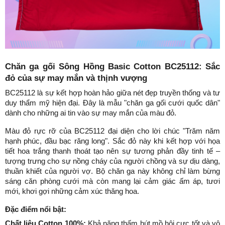
Chăn ga gối Sông Hồng Basic Cotton BC25112: Sắc 
đỏ của sự may mắn và thịnh vượng
BC25112 là sự kết hợp hoàn hảo giữa nét đẹp truyền thống và tư 
duy thẩm mỹ hiện đại. Đây là mẫu "chăn ga gối cưới quốc dân" 
dành cho những ai tin vào sự may mắn của màu đỏ.
Màu đỏ rực rỡ của BC25112 đại diện cho lời chúc "Trăm năm 
hạnh phúc, đầu bạc răng long". Sắc đỏ này khi kết hợp với họa 
tiết hoa trắng thanh thoát tạo nên sự tương phản đầy tinh tế – 
tượng trưng cho sự nồng cháy của người chồng và sự dịu dàng, 
thuần khiết của người vợ. Bộ chăn ga này không chỉ làm bừng 
sáng căn phòng cưới mà còn mang lại cảm giác ấm áp, tươi 
mới, khơi gợi những cảm xúc thăng hoa.
Đặc điểm nổi bật:
Chất liệu Cotton 100%:
 Khả năng thấm hút mồ hôi cực tốt và vô 