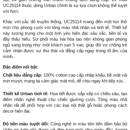
UC25114 thuộc dòng Urban chính là sự lựa chọn không thể tuyệt 
vời hơn.
Khác với sắc đỏ truyền thống, UC25114 mang đến một hơi thở 
mới cho phòng cưới với tông màu nhã nhặn và tinh tế. Thiết kế 
này tượng trưng cho một tình yêu hiện đại: sâu sắc, bền bỉ và 
đầy thấu hiểu. Sự phối màu hài hòa tạo nên không gian phòng 
ngủ sang trọng như một khách sạn 5 sao, giúp đôi vợ chồng trẻ 
cảm nhận được sự thư thái và đẳng cấp ngay trong tổ ấm của 
mình.
Đặc điểm nổi bật:
Chất liệu đẳng cấp:
 100% cotton cao cấp nhập khẩu, bề mặt vải 
mịn mượt, mang lại cảm giác mát mẻ, dễ chịu ngay khi tiếp xúc.
Thiết kế Urban tinh tế:
 Họa tiết được sắp xếp có chiều sâu, tạo 
điểm nhấn nghệ thuật cho chiếc giường cưới. Tông màu nhã 
nhặn rất dễ phối hợp với các loại nội thất gỗ hoặc phong cách 
decor hiện đại.
Độ bền màu tuyệt đối:
 Công nghệ in màu tiên tiến đảm bảo bộ 
chăn ga luôn giữ được vẻ đẹp tươi mới như ngày đầu, tượng 