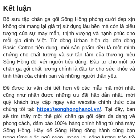
Kết luận
Bộ sưu tập chăn ga gối Sông Hồng phòng cưới đẹp xịn 
không chỉ mang lại giá trị sử dụng lâu bền mà còn là biểu 
tượng của sự may mắn, thịnh vượng và hạnh phúc cho 
mỗi gia đình Việt. Từ dòng Urban hiện đại đến dòng 
Basic Cotton tiện dụng, mỗi sản phẩm đều là một minh 
chứng cho chất lượng và sự tận tâm của thương hiệu 
Sông Hồng đối với người tiêu dùng. Đầu tư cho một bộ 
chăn ga gối chất lượng chính là đầu tư cho sức khỏe và 
tinh thần của chính bạn và những người thân yêu.
Để được tư vấn chi tiết hơn về các mẫu mã mới nhất 
cũng như nhận được những ưu đãi hấp dẫn nhất, mời 
quý khách truy cập ngay vào website chính thức của 
chúng tôi tại:
https://songhonghanoi.vn/
. Tại đây, bạn 
sẽ tìm thấy một thế giới chăn ga gối đệm đa dạng về 
phong cách, đảm bảo 100% hàng chính hãng từ nhà máy 
Sông Hồng. Hãy để Sông Hồng đồng hành cùng bạn 
trong từng giấc ngủ ngon, mang lại năng lượng tràn trề 