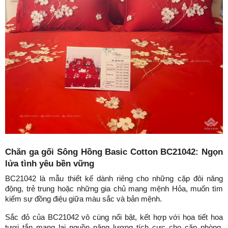
Chăn ga gối Sông Hồng Basic Cotton BC21042: Ngọn 
lửa tình yêu bền vững
BC21042 là mẫu thiết kế dành riêng cho những cặp đôi năng 
động, trẻ trung hoặc những gia chủ mang mệnh Hỏa, muốn tìm 
kiếm sự đồng điệu giữa màu sắc và bản mệnh.
Sắc đỏ của BC21042 vô cùng nổi bật, kết hợp với họa tiết hoa 
tươi tắn mang lại nguồn năng lượng tích cực cho căn phòng. 