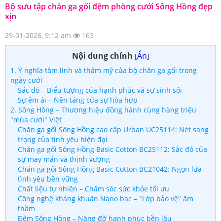
Bộ sưu tập chăn ga gối đệm phòng cưới Sông Hồng đẹp
xịn
29-01-2026, 9:12 am
163
Nội dung chính
Ẩn
[
]
1. Ý nghĩa tâm linh và thẩm mỹ của bộ chăn ga gối trong
ngày cưới
Sắc đỏ – Biểu tượng của hạnh phúc và sự sinh sôi
Sự êm ái – Nền tảng của sự hòa hợp
2. Sông Hồng – Thương hiệu đồng hành cùng hàng triệu
"mùa cưới" Việt
Chăn ga gối Sông Hồng cao cấp Urban UC25114: Nét sang
trọng của tình yêu hiện đại
Chăn ga gối Sông Hồng Basic Cotton BC25112: Sắc đỏ của
sự may mắn và thịnh vượng
Chăn ga gối Sông Hồng Basic Cotton BC21042: Ngọn lửa
tình yêu bền vững
Chất liệu tự nhiên – Chăm sóc sức khỏe tối ưu
Công nghệ kháng khuẩn Nano bạc – "Lớp bảo vệ" âm
thầm
Đệm Sông Hồng – Nâng đỡ hạnh phúc bền lâu