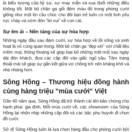
là biểu tượng của hỷ sự, sự may mắn và xua đuổi những điều 
không tốt. Một bộ chăn ga gối đệm màu đỏ trong phòng cưới 
giống như một lời cầu chúc cho đôi bạn trẻ luôn có một tình yêu 
rực cháy và sớm đón "tin vui" về con cái.
Sự êm ái – Nền tảng của sự hòa hợp
Những ngày đầu sau đám cưới, sự hòa hợp về lối sống và sinh 
hoạt là vô cùng quan trọng. Một bộ chăn ga "đẹp xịn" với chất liệu 
mềm mại, thông thoáng sẽ giúp loại bỏ những mệt mỏi sau ngày 
dài đón khách, đưa các cặp đôi vào giấc ngủ sâu. Tâm trạng 
thoải mái sẽ giúp sự gắn kết giữa vợ chồng trở nên khăng khít và 
nhẹ nhàng hơn.
Sông Hồng – Thương hiệu đồng hành 
cùng hàng triệu "mùa cưới" Việt
Gần 40 năm qua, Sông Hồng đã trở thành cái tên bảo chứng cho 
hạnh phúc gia đình. Mỗi mùa cưới về, các showroom của Sông 
Hồng lại nhộn nhịp những cặp đôi và các bậc phụ huynh đi chọn 
đồ cưới.
Sở dĩ Sông Hồng luôn là lựa chọn hàng đầu cho phòng cưới bởi 