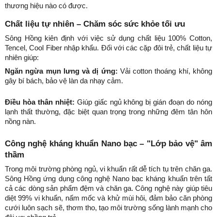
thương hiệu nào có được.
Chất liệu tự nhiên – Chăm sóc sức khỏe tối ưu
Sông Hồng kiên định với việc sử dụng chất liệu 100% Cotton, 
Tencel, Cool Fiber nhập khẩu. Đối với các cặp đôi trẻ, chất liệu tự 
nhiên giúp:
Ngăn ngừa mụn lưng và dị ứng:
 Vải cotton thoáng khí, không 
gây bí bách, bảo vệ làn da nhạy cảm.
Điều hòa thân nhiệt:
 Giúp giấc ngủ không bị gián đoạn do nóng 
lạnh thất thường, đặc biệt quan trọng trong những đêm tân hôn 
nồng nàn.
Công nghệ kháng khuẩn Nano bạc – "Lớp bảo vệ" âm 
thầm
Trong môi trường phòng ngủ, vi khuẩn rất dễ tích tụ trên chăn ga. 
Sông Hồng ứng dụng công nghệ Nano bạc kháng khuẩn trên tất 
cả các dòng sản phẩm đệm và chăn ga. Công nghệ này giúp tiêu 
diệt 99% vi khuẩn, nấm mốc và khử mùi hôi, đảm bảo căn phòng 
cưới luôn sạch sẽ, thơm tho, tạo môi trường sống lành mạnh cho 