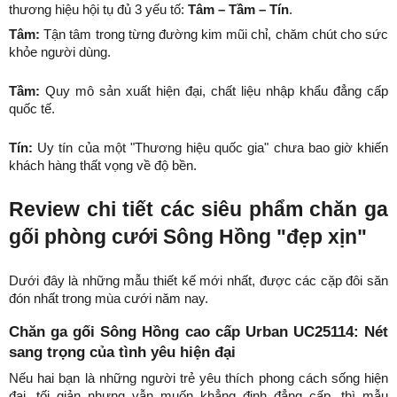
thương hiệu hội tụ đủ 3 yếu tố: 
Tâm – Tầm – Tín
.
Tâm:
 Tận tâm trong từng đường kim mũi chỉ, chăm chút cho sức 
khỏe người dùng.
Tầm:
 Quy mô sản xuất hiện đại, chất liệu nhập khẩu đẳng cấp 
quốc tế.
Tín:
 Uy tín của một "Thương hiệu quốc gia" chưa bao giờ khiến 
khách hàng thất vọng về độ bền.
Review chi tiết các siêu phẩm chăn ga 
gối phòng cưới Sông Hồng "đẹp xịn"
Dưới đây là những mẫu thiết kế mới nhất, được các cặp đôi săn 
đón nhất trong mùa cưới năm nay.
Chăn ga gối Sông Hồng cao cấp Urban UC25114: Nét 
sang trọng của tình yêu hiện đại
Nếu hai bạn là những người trẻ yêu thích phong cách sống hiện 
đại, tối giản nhưng vẫn muốn khẳng định đẳng cấp, thì mẫu 