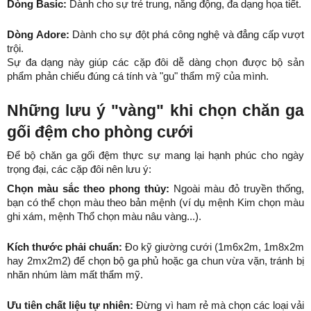
Dòng Basic:
 Dành cho sự trẻ trung, năng động, đa dạng họa tiết.
Dòng Adore:
 Dành cho sự đột phá công nghệ và đẳng cấp vượt 
trội.
Sự đa dạng này giúp các cặp đôi dễ dàng chọn được bộ sản 
phẩm phản chiếu đúng cá tính và "gu" thẩm mỹ của mình.
Những lưu ý "vàng" khi chọn chăn ga 
gối đệm cho phòng cưới
Để bộ chăn ga gối đệm thực sự mang lại hạnh phúc cho ngày 
trọng đại, các cặp đôi nên lưu ý:
Chọn màu sắc theo phong thủy:
 Ngoài màu đỏ truyền thống, 
bạn có thể chọn màu theo bản mệnh (ví dụ mệnh Kim chọn màu 
ghi xám, mệnh Thổ chọn màu nâu vàng...).
Kích thước phải chuẩn:
 Đo kỹ giường cưới (1m6x2m, 1m8x2m 
hay 2mx2m2) để chọn bộ ga phủ hoặc ga chun vừa vặn, tránh bị 
nhăn nhúm làm mất thẩm mỹ.
Ưu tiên chất liệu tự nhiên:
 Đừng vì ham rẻ mà chọn các loại vải 