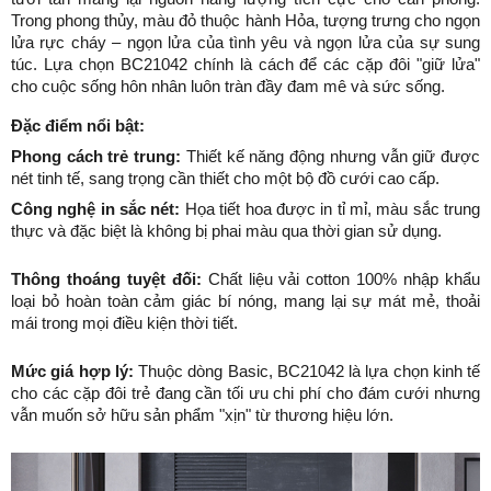
Trong phong thủy, màu đỏ thuộc hành Hỏa, tượng trưng cho ngọn 
lửa rực cháy – ngọn lửa của tình yêu và ngọn lửa của sự sung 
túc. Lựa chọn BC21042 chính là cách để các cặp đôi "giữ lửa" 
cho cuộc sống hôn nhân luôn tràn đầy đam mê và sức sống.
Đặc điểm nổi bật:
Phong cách trẻ trung:
 Thiết kế năng động nhưng vẫn giữ được 
nét tinh tế, sang trọng cần thiết cho một bộ đồ cưới cao cấp.
Công nghệ in sắc nét:
 Họa tiết hoa được in tỉ mỉ, màu sắc trung 
thực và đặc biệt là không bị phai màu qua thời gian sử dụng.
Thông thoáng tuyệt đối:
 Chất liệu vải cotton 100% nhập khẩu 
loại bỏ hoàn toàn cảm giác bí nóng, mang lại sự mát mẻ, thoải 
mái trong mọi điều kiện thời tiết.
Mức giá hợp lý:
 Thuộc dòng Basic, BC21042 là lựa chọn kinh tế 
cho các cặp đôi trẻ đang cần tối ưu chi phí cho đám cưới nhưng 
vẫn muốn sở hữu sản phẩm "xịn" từ thương hiệu lớn.