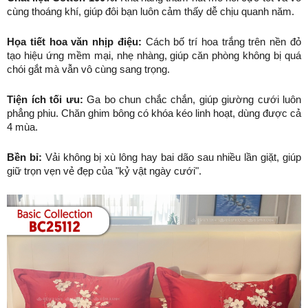
cùng thoáng khí, giúp đôi bạn luôn cảm thấy dễ chịu quanh năm.
Họa tiết hoa văn nhịp điệu:
 Cách bố trí hoa trắng trên nền đỏ 
tạo hiệu ứng mềm mại, nhẹ nhàng, giúp căn phòng không bị quá 
chói gắt mà vẫn vô cùng sang trọng.
Tiện ích tối ưu:
 Ga bo chun chắc chắn, giúp giường cưới luôn 
phẳng phiu. Chăn ghim bông có khóa kéo linh hoạt, dùng được cả 
4 mùa.
Bền bỉ:
 Vải không bị xù lông hay bai dão sau nhiều lần giặt, giúp 
giữ trọn vẹn vẻ đẹp của "kỷ vật ngày cưới".