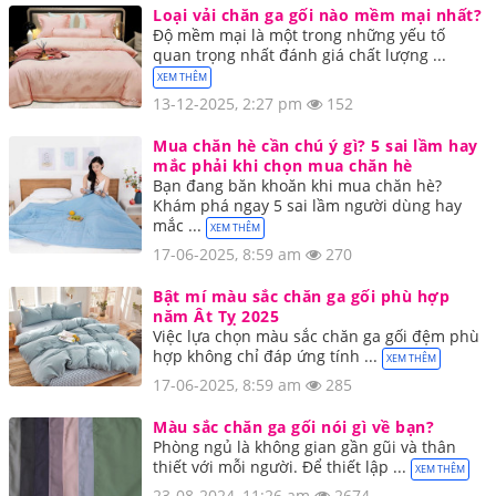
Loại vải chăn ga gối nào mềm mại nhất?
Độ mềm mại là một trong những yếu tố
quan trọng nhất đánh giá chất lượng ...
XEM THÊM
13-12-2025, 2:27 pm
152
Mua chăn hè cần chú ý gì? 5 sai lầm hay
mắc phải khi chọn mua chăn hè
Bạn đang băn khoăn khi mua chăn hè?
Khám phá ngay 5 sai lầm người dùng hay
mắc ...
XEM THÊM
17-06-2025, 8:59 am
270
Bật mí màu sắc chăn ga gối phù hợp
năm Ât Tỵ 2025
Việc lựa chọn màu sắc chăn ga gối đệm phù
hợp không chỉ đáp ứng tính ...
XEM THÊM
17-06-2025, 8:59 am
285
Màu sắc chăn ga gối nói gì về bạn?
Phòng ngủ là không gian gần gũi và thân
thiết với mỗi người. Để thiết lập ...
XEM THÊM
23-08-2024, 11:26 am
2674