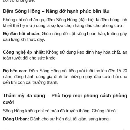
đôi vợ chồng trẻ.
Đệm Sông Hồng – Nâng đỡ hạnh phúc bền lâu
Không chỉ có chăn ga, đệm Sông Hồng (đặc biệt là đệm bông tinh 
khiết thế hệ mới) cũng là sự lựa chọn hàng đầu cho phòng cưới:
Độ đàn hồi chuẩn:
 Giúp nâng đỡ cột sống hoàn hảo, không gây 
đau lưng khi thức dậy.
Công nghệ ép nhiệt:
 Không sử dụng keo dính hay hóa chất, an 
toàn tuyệt đối cho sức khỏe.
Độ bền cao:
 Đệm Sông Hồng nổi tiếng với tuổi thọ lên đến 15-20 
năm, đồng hành cùng gia đình từ những ngày đầu cưới hỏi cho 
đến khi con cái trưởng thành.
Thẩm mỹ đa dạng – Phù hợp mọi phong cách phòng 
cưới
Sông Hồng không chỉ có màu đỏ truyền thống. Chúng tôi có:
Dòng Urban:
 Dành cho sự hiện đại, tối giản, sang trọng.