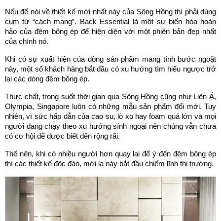
Nếu để nói về thiết kế mới nhất này của Sông Hồng thì phải dùng 
cụm từ “cách mạng”. Back Essential là một sự biến hóa hoàn 
hảo của đệm bông ép để hiện diện với một phiên bản đẹp nhất 
của chính nó.
Khi có sự xuất hiện của dòng sản phẩm mang tính bước ngoặt 
này, một số khách hàng bắt đầu có xu hướng tìm hiểu ngược trở 
lại các dòng đệm bông ép. 
Thực chất, trong suốt thời gian qua Sông Hồng cũng như Liên Á, 
Olympia, Singapore luôn có những mẫu sản phẩm đổi mới. Tuy 
nhiên, vì sức hấp dẫn của cao su, lò xo hay foam quá lớn và mọi 
người đang chạy theo xu hướng sính ngoại nên chúng vẫn chưa 
có cơ hội để được biết đến rộng rãi.
Thế nên, khi có nhiều người hơn quay lại để ý đến đệm bông ép 
thì các thiết kế độc đáo, mới lạ này bắt đầu chiếm lĩnh thị trường.