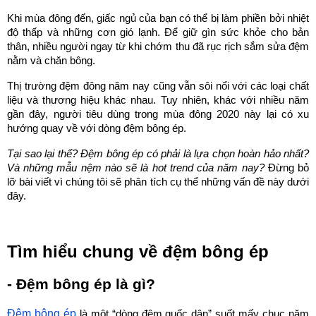
Khi mùa đông đến, giấc ngủ của bạn có thể bị làm phiền bởi nhiệt 
độ thấp và những cơn gió lạnh. Để giữ gìn sức khỏe cho bản 
thân, nhiều người ngay từ khi chớm thu đã rục rịch sắm sửa đệm 
nằm và chăn bông.
Thị trường đệm đông năm nay cũng vẫn sôi nổi với các loại chất 
liệu và thương hiệu khác nhau. Tuy nhiên, khác với nhiều năm 
gần đây, người tiêu dùng trong mùa đông 2020 này lại có xu 
hướng quay về với dòng đệm bông ép.
Tại sao lại thế? Đệm bông ép có phải là lựa chọn hoàn hảo nhất? 
Và những mẫu nệm nào sẽ là hot trend của năm nay?
 Đừng bỏ 
lỡ bài viết vì chúng tôi sẽ phân tích cụ thể những vấn đề này dưới 
đây.
Tìm hiểu chung về đệm bông ép
- Đệm bông ép là gì?
Đệm bông ép
 là một “dòng đệm quốc dân” suốt mấy chục năm 