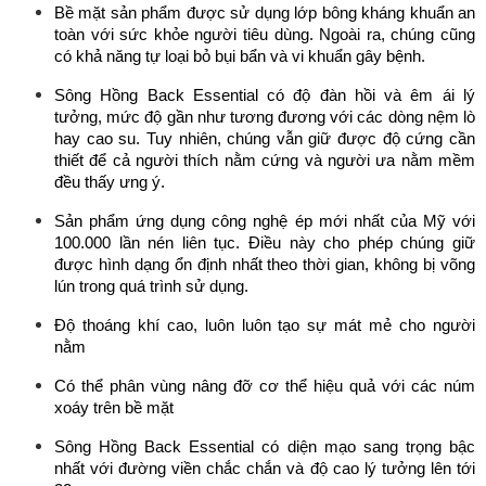
Bề mặt sản phẩm được sử dụng lớp bông kháng khuẩn an 
toàn với sức khỏe người tiêu dùng. Ngoài ra, chúng cũng 
có khả năng tự loại bỏ bụi bẩn và vi khuẩn gây bệnh.
Sông Hồng Back Essential có độ đàn hồi và êm ái lý 
tưởng, mức độ gần như tương đương với các dòng nệm lò 
hay cao su. Tuy nhiên, chúng vẫn giữ được độ cứng cần 
thiết để cả người thích nằm cứng và người ưa nằm mềm 
đều thấy ưng ý.
Sản phẩm ứng dụng công nghệ ép mới nhất của Mỹ với 
100.000 lần nén liên tục. Điều này cho phép chúng giữ 
được hình dạng ổn định nhất theo thời gian, không bị võng 
lún trong quá trình sử dụng.
Độ thoáng khí cao, luôn luôn tạo sự mát mẻ cho người 
nằm
Có thể phân vùng nâng đỡ cơ thể hiệu quả với các núm 
xoáy trên bề mặt
Sông Hồng Back Essential có diện mạo sang trọng bậc 
nhất với đường viền chắc chắn và độ cao lý tưởng lên tới 