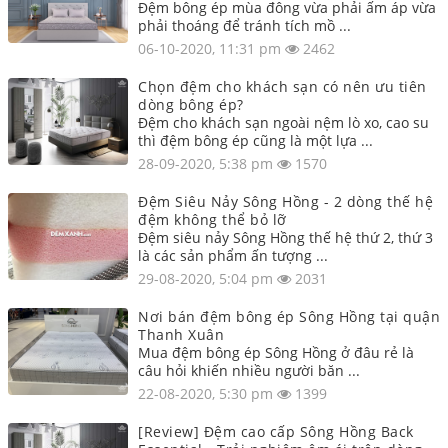
Đệm bông ép mùa đông vừa phải ấm áp vừa
phải thoáng để tránh tích mồ ...
06-10-2020, 11:31 pm
2462
Chọn đệm cho khách sạn có nên ưu tiên
dòng bông ép?
Đệm cho khách sạn ngoài nệm lò xo, cao su
thì đệm bông ép cũng là một lựa ...
28-09-2020, 5:38 pm
1570
Đệm Siêu Nảy Sông Hồng - 2 dòng thế hệ
đệm không thể bỏ lỡ
Đệm siêu nảy Sông Hồng thế hệ thứ 2, thứ 3
là các sản phẩm ấn tượng ...
29-08-2020, 5:04 pm
2031
Nơi bán đệm bông ép Sông Hồng tại quận
Thanh Xuân
Mua đệm bông ép Sông Hồng ở đâu rẻ là
câu hỏi khiến nhiều người băn ...
22-08-2020, 5:30 pm
1399
[Review] Đệm cao cấp Sông Hồng Back