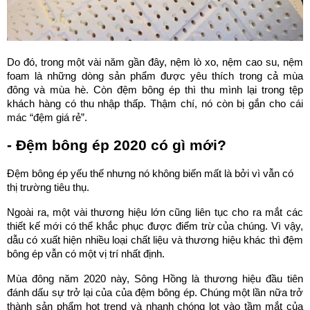
Do đó, trong một vài năm gần đây, nệm lò xo, nệm cao su, nệm 
foam là những dòng sản phẩm được yêu thích trong cả mùa 
đông và mùa hè. Còn đệm bông ép thì thu mình lại trong tệp 
khách hàng có thu nhập thấp. Thậm chí, nó còn bị gắn cho cái 
mác “đệm giá rẻ”.
- Đệm bông ép 2020 có gì mới?
Đệm bông ép yếu thế nhưng nó không biến mất là bởi vì vẫn có 
thị trường tiêu thụ.
Ngoài ra, một vài thương hiệu lớn cũng liên tục cho ra mắt các 
thiết kế mới có thể khắc phục được điểm trừ của chúng. Vì vậy, 
dẫu có xuất hiện nhiều loại chất liệu và thương hiệu khác thì đệm 
bông ép vẫn có một vị trí nhất định.
Mùa đông năm 2020 này, Sông Hồng là thương hiệu đầu tiên 
đánh dấu sự trở lại của của đệm bông ép. Chúng một lần nữa trở 
thành sản phẩm hot trend và nhanh chóng lọt vào tầm mắt của 