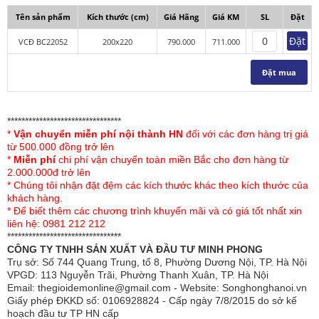
Tên sản phẩm
Kích thước (cm)
Giá Hãng
Giá KM
SL
Đặt
Đặt
VCĐ BC22052
200x220
790.000
711.000
Đặt mua
********************************
*
Vận chuyển miễn phí nội thành HN
đối với các đơn hàng trị giá
Mô tả sản phẩm:
từ 500.000 đồng trở lên
*
Miễn phí
chi phí vận chuyển toàn miền Bắc cho đơn hàng từ
Vỏ chăn đông Sông Hồng basic cotton được thiết
2.000.000đ trở lên
kế có khóa kéo lồng được ruột, sử dụng cho bốn
* Chúng tôi nhận đặt đệm các kích thước khác theo kích thước của
mùa vì vậy đây là sản phẩm bán chạy nhất tất cả
khách hàng.
* Để biết thêm các chương trình khuyến mãi và có giá tốt nhất xin
các mùa.
liên hệ: 0981 212 212
********************************
Sản phẩm với chất liệu 100% cotton cao cấp nhập
CÔNG TY TNHH SẢN XUẤT VÀ ĐẦU TƯ MINH PHONG
khẩu mềm mịn, không bị xù lông, thông thoáng, nhẹ
Trụ sở: Số 744 Quang Trung, tổ 8, Phường Dương Nội, TP. Hà Nội
nhàng cho từng vùng da tiếp xúc.
VPGD: 113 Nguyễn Trãi, Phường Thanh Xuân, TP. Hà Nội
Email: thegioidemonline@gmail.com - Website: Songhonghanoi.vn
Vỏ chăn được thiết kế theo phong cách trẻ trung,
Giấy phép ĐKKD số: 0106928824 - Cấp ngày 7/8/2015 do sở kế
năng động xong vẫn không kém phần sang trọng
hoạch đầu tư TP HN cấp