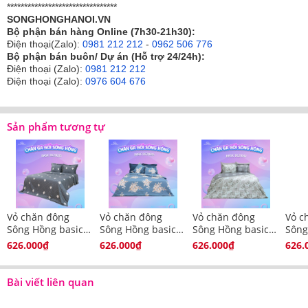
********************************
tinh tế.
SONGHONGHANOI.VN
Bộ phận bán hàng Online (7h30-21h30):
Họa tiết được in màu sắc nét, không bị phai màu do
Điện thoại(Zalo):
0981 212 212
-
0962 506 776
được in từ công nghệ in tiên tiến hiện đại nhất hiện
Bộ phận bán buôn/ Dự án (Hỗ trợ 24/24h):
nay.
Điện thoại (Zalo):
0981 212 212
Điện thoại (Zalo):
0976 604 676
Sản phẩm tương tự
Vỏ chăn đông
Vỏ chăn đông
Vỏ chăn đông
Vỏ c
Sông Hồng basic
Sông Hồng basic
Sông Hồng basic
Sông
cotton BC21035
cotton BC21036
cotton BC21041
cott
626.000₫
626.000₫
626.000₫
626.
Bài viết liên quan