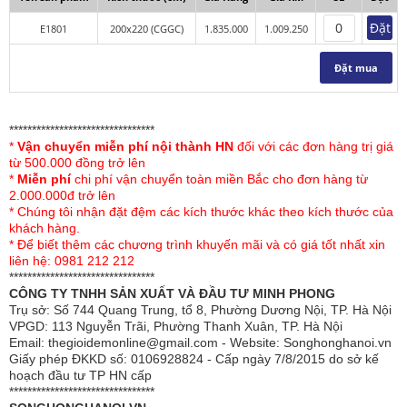
Đặt
E1801
200x220 (CGGC)
1.835.000
1.009.250
- Bộ chăn ga gối sử dụng chất liệu Micro. Nguồn nguyên liệu
trong nước, đảm bảo an toàn tuyệt đối cho người sử dụng.
Đặt mua
- Sản phẩm có màu sắc hài hòa, gam màu sắc tinh tế, hiện
đại nhưng cũng không kém phần sang trọng đem đến cảm
giác ấm cúng cho căn phòng ngủ gia đình bạn.
********************************
-Với các gam màu hồng pha nâu đất và ghi xám, tạo cho
*
Vận chuyển miễn phí nội thành HN
đối với các đơn hàng trị giá
không gian phòng ngủ của bạn một
từ 500.000 đồng trở lên
cảm giác ngọt ngào và lãng mạn, phù hợp cho cả nam và nữ.
*
Miễn phí
chi phí vận chuyển toàn miền Bắc cho đơn hàng từ
- Màu sắc đa dang, trẻ trung, hài hòa phù hợp với mọi lứa
2.000.000đ trở lên
tuổi.
* Chúng tôi nhận đặt đệm các kích thước khác theo kích thước của
-Kích thước đa dạng: 1.2m, 1.4m, 1.5m, 1.6m, 1.8m, 2.0m.
khách hàng.
* Để biết thêm các chương trình khuyến mãi và có giá tốt nhất xin
liên hệ: 0981 212 212
Kết cấu sản phẩm:
********************************
Bộ chăn ga gối Sông Hồng
Bộ chăn ga gối Sông Hồng
CÔNG TY TNHH SẢN XUẤT VÀ ĐẦU TƯ MINH PHONG
Elegance (Ga chun)
Elegance (Ga Phủ)
Trụ sở: Số 744 Quang Trung, tổ 8, Phường Dương Nội, TP. Hà Nội
VPGD: 113 Nguyễn Trãi, Phường Thanh Xuân, TP. Hà Nội
Email: thegioidemonline@gmail.com - Website: Songhonghanoi.vn
Kích thước bộ chăn ga gối
Kích thước bộ chăn ga gối
Giấy phép ĐKKD số: 0106928824 - Cấp ngày 7/8/2015 do sở kế
1.2m bao gồm:
1.2m bao gồm:
hoạch đầu tư TP HN cấp
********************************
1 vỏ gối thêu 45x65cm
1 vỏ gối thêu 45x65cm