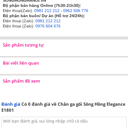
SONGHONGHANOI.VN
1 vỏ gối ôm
1 vỏ gối ôm
Bộ phận bán hàng Online (7h30-21h30):
1 ga chun
1 ga phủ
Điện thoại(Zalo):
0981 212 212
-
0962 506 776
1 chăn xuân thu thêu
1 chăn xuân thu thêu
Bộ phận bán buôn/ Dự án (Hỗ trợ 24/24h):
180x210cm
180x210cm
Điện thoại (Zalo):
0981 212 212
Điện thoại (Zalo):
0976 604 676
Kích thước bộ chăn ga gối
Kích thước bộ chăn ga gối
1.4m trở lên bao gồm:
1.4m trở lên bao gồm:
Sản phẩm tương tự
2 vỏ gối thêu 45x65cm
2 vỏ gối thêu 45x65cm
1 vỏ gối ôm
1 vỏ gối ôm
1 ga chun theo kích
1 ga phủ theo kích
thước
thước
Bài viết liên quan
1 chăn xuân thu thêu
1 chăn xuân thu thêu
200x220cm
200x220cm
Sản phẩm đã xem
Đánh giá
Có
0
đánh giá về Chăn ga gối Sông Hồng Elegance
E1801