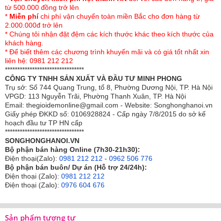
từ 500.000 đồng trở lên
phẩm được Sông Hồng thiết kế các với gam màu được
*
Miễn phí
chi phí vận chuyển toàn miền Bắc cho đơn hàng từ
kết hợp hài hòa, đặc biệt phần họa tiết tạo điểm nhấn cho
2.000.000đ trở lên
sản phẩm được thêu rất tỉ mỉ, tinh xảo. Sự kết hợp hài
* Chúng tôi nhận đặt đệm các kích thước khác theo kích thước của
khách hàng.
hòa giữa các tông màu sang trọng tạo nên bộ sản phẩm
* Để biết thêm các chương trình khuyến mãi và có giá tốt nhất xin
chăn ga gối mang vẻ đẹp sang trọng, tinh tế, phù hợp với
liên hệ: 0981 212 212
mọi lứa tuổi.
********************************
CÔNG TY TNHH SẢN XUẤT VÀ ĐẦU TƯ MINH PHONG
Đặc điểm của chăn
ga gối Sông Hồng cao cấp
Trụ sở: Số 744 Quang Trung, tổ 8, Phường Dương Nội, TP. Hà Nội
VPGD: 113 Nguyễn Trãi, Phường Thanh Xuân, TP. Hà Nội
Urban UT24201
Email: thegioidemonline@gmail.com - Website: Songhonghanoi.vn
Giấy phép ĐKKD số: 0106928824 - Cấp ngày 7/8/2015 do sở kế
Chăn ga gối Sông Hồng Urban UT24201 với chất
hoạch đầu tư TP HN cấp
liệu vải Tencel cao cấp thoáng mát cao, độ bền màu
********************************
tốt, an toàn cho sức khỏe nên khi nằm ngủ có cảm
SONGHONGHANOI.VN
giác rất mát mẻ, thoải mái.
Bộ phận bán hàng Online (7h30-21h30):
Điện thoại(Zalo):
0981 212 212
-
0962 506 776
Bộ phận bán buôn/ Dự án (Hỗ trợ 24/24h):
Sản phẩm với chất liệu Tencel cao cấp nhập khẩu
Điện thoại (Zalo):
0981 212 212
mềm mịn, thông thoáng, không gây bí nóng như các
Điện thoại (Zalo):
0976 604 676
chất liệu vải thông thường khác.
UT24201
sử dụng tông màu tạo điểm nhấn cho bộ
Sản phẩm tương tự
sản phẩm. Sản phẩm phối màu tổng thể hài hòa