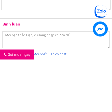
Kết cấu bộ sản phẩm chăn ga gối Sông Hồng Urban
Bộ sản phẩm chăn ga gối Sông Hồng Urban cotton gồm:
Bình luận
Bộ chăn ga gối Sông
Bộ chăn ga gối Sông
Hồng Urban (Ga chun)
Hồng Urban (Ga phủ)
✓
02 Vỏ gối đơn kích
✓
02 Vỏ gối đơn kích
thước 45x65cm
thước 45x65cm
Sắp xếp bình luận:
Mới nhất
|
Thích nhất
Gọi mua ngay
✓
01 vỏ gối ôm kích
✓
01 vỏ gối ôm kích thước
Tin tức
Hỗ trợ khách hàng
thước 38x100cm
38x100cm
Thông tin công ty
Hệ thống Showroom
✓
01 Ga chun (Ga bọc)
✓
01 Ga rèm (Ga phủ) theo
KẾT NỐI
0981.212.212
Hotline:
theo kích thước
kích thước
✓
01 Chăn xuân thu kích
✓
01 Chăn xuân thu kích
GỬI
thước 200x220cm
thước 200x220cm
CÔNG TY TNHH SẢN XUẤT VÀ ĐẦU TƯ MINH PHONG
Hình ảnh chụp thực tế bộ chăn ga gối Sông Hồng