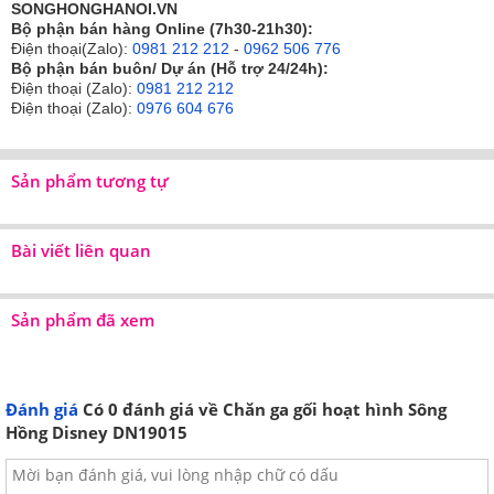
SONGHONGHANOI.VN
(cm)
Kích thước bộ chăn ga gối Disney từ 150cm
Bộ phận bán hàng Online (7h30-21h30):
trở lên bao gồm:
Điện thoại(Zalo):
0981 212 212
-
0962 506 776
180 x 200
Bộ phận bán buôn/ Dự án (Hỗ trợ 24/24h):
(cm)
02 vỏ gối đơn 47x67cm
Điện thoại (Zalo):
0981 212 212
01 Ga chun (Ga bọc) theo kích thước
Điện thoại (Zalo):
0976 604 676
200 x 220
01 Chăn xuân thu 200x220cm
(cm)
Sản phẩm tương tự
Hình ảnh thực tế sản phẩm:
Bài viết liên quan
Hình ảnh 1: Họa tiết đáng yêu, vui nhộn phù hợp với tâm lý
của trẻ em
Sản phẩm đã xem
Hình ảnh 2: Bộ chăn ga gối hoạt hình họa tiết cá tính, mạnh
Đánh giá
Có
0
đánh giá về Chăn ga gối hoạt hình Sông
mẽ cho trẻ em, đặc biệt các bé trai
Hồng Disney DN19015
Hình ảnh 3: Chất liệu vải cotton phun nano kháng khuẩn