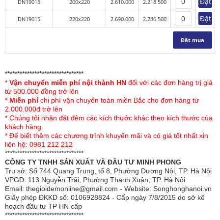
Đặt
DN19015
200x220
2.610.000
2.218.500
Kích thước
(cm)
(cm)
(cm)
Đặt
Vỏ gối đơn
01 cái - 47 x
02 cái - 47 x
02 cái - 47 x
DN19015
220x220
2.690.000
2.286.500
67 (cm)
67 (cm)
67 (cm)
Đặt mua
Chăn xuân
01 cái - 180
01 cái - 200
01 cái - 200
thu
x 210 (cm)
x 220 (cm)
x 220 (cm)
Ga chun
01 cái - 120
01 cái - 160
01 cái - 180
********************************
(Ga bọc)
x 200 (cm)
x 200 (cm)
x 200 (cm)
*
Vận chuyển miễn phí nội thành HN
đối với các đơn hàng trị giá
từ 500.000 đồng trở lên
*
Miễn phí
chi phí vận chuyển toàn miền Bắc cho đơn hàng từ
2.000.000đ trở lên
KẾT CẤU BỘ GA CHUN (GA BỌC) - VẢI MICRO SH
* Chúng tôi nhận đặt đệm các kích thước khác theo kích thước của
khách hàng.
Kết cấu
Kích
* Để biết thêm các chương trình khuyến mãi và có giá tốt nhất xin
thước
liên hệ: 0981 212 212
********************************
CÔNG TY TNHH SẢN XUẤT VÀ ĐẦU TƯ MINH PHONG
Kích thước bộ chăn ga gối Disney 120cm
120 x 200
Trụ sở: Số 744 Quang Trung, tổ 8, Phường Dương Nội, TP. Hà Nội
bao gồm:
(cm)
VPGD: 113 Nguyễn Trãi, Phường Thanh Xuân, TP. Hà Nội
Email: thegioidemonline@gmail.com - Website: Songhonghanoi.vn
150 x 190
01 vỏ gối đơn 47x67cm
Giấy phép ĐKKD số: 0106928824 - Cấp ngày 7/8/2015 do sở kế
(cm)
01 Ga chun (Ga bọc) theo kích thước
hoạch đầu tư TP HN cấp
01 Chăn xuân thu 180x210cm
********************************
160 x 200