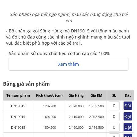
Sản phẩm họa tiết ngộ ngĩnh, màu sắc năng động cho trẻ
em
- Bộ chăn ga gối Sông Hồng mã DN19015 với tông màu xanh
và đỏ chủ đạo cùng các hình ngộ nghĩnh mang màu sắc tươi
vui, đặc biệt phù hợp với các bé trai .
- Sản phẩm sử dụng chất liệu cotton cao cấp 100%
nhập khẩu với ưu điểm là sợi vải thoáng mát, mềm mịn, khả
Xem thêm
năng thấm hút hồ hôi tốt, đã qua xử lý phun Nano chống
khuẩn, đảm bảo tuyệt đối cho sức khỏe của mẹ và trẻ.
Bảng giá sản phẩm
Cận cảnh bộ chăn ga gối hoạt hình Sông hồng DN19015
Tên sản phẩm
Kích thước (cm)
Giá Hãng
Giá KM
SL
Đặt
Kết cấu bộ chăn ga gối Sông Hồng Disney DN19015
Đặt
DN19015
120x200
2.070.000
1.759.500
Đặt
DN19015
160x200
2.410.000
2.048.500
KẾT CẤU BỘ GA CHUN (GA BỌC) - VẢI COTTON
Đặt
DN19015
180x200
2.490.000
2.116.500
Kết cấu /
120 x 200
160 x 200
180 x 200